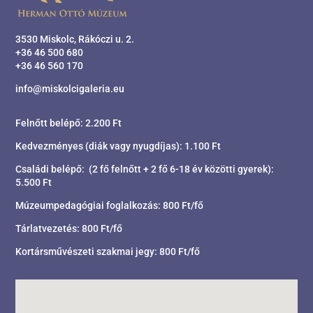
3530 Miskolc, Rákóczi u. 2.
+36 46 500 680
+36 46 560 170
info@miskolcigaleria.eu
Felnőtt belépő: 2.200 Ft
Kedvezményes (diák vagy nyugdíjas): 1.100 Ft
Családi belépő: (2 fő felnőtt + 2 fő 6-18 év közötti gyerek):
5.500 Ft
Múzeumpedagógiai foglalkozás: 800 Ft/fő
Tárlatvezetés: 800 Ft/fő
Kortársművészeti szakmai jegy: 800 Ft/fő