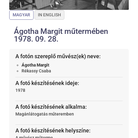
MAGYAR
IN ENGLISH
Ágotha Margit műtermében
1978. 09. 28.
A fotón szereplő művész(ek) neve:
Ágotha Margit
Rékassy Csaba
A fotó készítésének ideje:
1978
A fotó készítésének alkalma:
Magánlátogatás műteremben
A fotó készítésének helyszíne:
A művész műterme