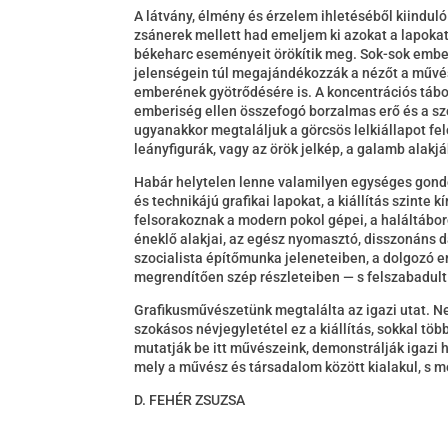
A látvány, élmény és érzelem ihletéséből kiinduló
zsánerek mellett had emeljem ki azokat a lapoka
békeharc eseményeit örökítik meg. Sok-sok ember g
jelenségein túl megajándékozzák a nézőt a művész
emberének gyötrődésére is. A koncentrációs tábor
emberiség ellen összefogó borzalmas erő és a s
ugyanakkor megtaláljuk a görcsös lelkiállapot fel
leányfigurák, vagy az örök jelkép, a galamb alakj
Habár helytelen lenne valamilyen egységes gondo
és technikájú grafikai lapokat, a kiállítás szinte 
felsorakoznak a modern pokol gépei, a haláltábor
éneklő alakjai, az egész nyomasztó, disszonáns 
szocialista építőmunka jeleneteiben, a dolgozó 
megrendítően szép részleteiben — s felszabadult
Grafikusművészetünk megtalálta az igazi utat. N
szokásos névjegyletétel ez a kiállítás, sokkal tö
mutatják be itt művészeink, demonstrálják igazi 
mely a művész és társadalom között kialakul, s m
D. FEHÉR ZSUZSA