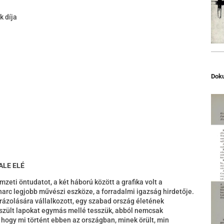
k díja
Dok
ALE ELÉ
zeti öntudatot, a két háború között a grafika volt a
harc legjobb művészi eszköze, a forradalmi igazság hirdetője.
rázolására vállalkozott, egy szabad ország életének
észült lapokat egymás mellé tesszük, abból nemcsak
 hogy mi történt ebben az országban, minek örült, min