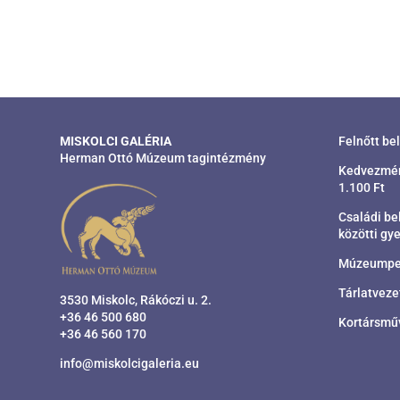
MISKOLCI GALÉRIA
Felnőtt be
Herman Ottó Múzeum tagintézmény
Kedvezmény
1.100 Ft
Családi bel
közötti gye
Múzeumpeda
Tárlatveze
3530 Miskolc, Rákóczi u. 2.
+36 46 500 680
Kortársműv
+36 46 560 170
info@miskolcigaleria.eu