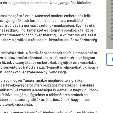
ett és mit gondolt a ma embere. A magyar grafika kitűnően
rámai mozgósító ereje, Masereel modern embereinek lelki
a szovjet grafikusok forradalmi lendülete, a mexikóiak
szerű példává a ma művészetének munkájában. Egymás után
es rézkarc, linó, fametszet és litográfia sorakozik fel az ősi
tcentimétertől a táblakép méretig — a változatos kifejezést
dökhöz: a grafikák a társadalmi hivatástudat és az őszinteség
ikusművészetünk. A festők és szobrászok sokféle próbálkozása
ben a sokszorosító eljárásokhoz, s a formai kísérletek hogyan
fűzték viszonyukat az emberekkel, a gyűjtők és a vásárlók a
e serkentőleg hatott vissza. Nyugodtan elmondhatjuk, hogy a
ti ágnak van legszélesebb nyilvánossága.
 Borsod megyei Tanács, amikor meghirdette a grafikai
nási tevékenységéről, mely országos méretekben is előbbre
fikusművészetünk jelentőségét is kiemeli. A nagy kiállítások
a felhívni magára a figyelmet a többméteres szobrok és
ben bemutatott grafikák arról is beszélnek, hogy milyen
életének kapcsolata.
kes ez az anyag. Meggyőző, hiteles a kép, a műveket létrehozó