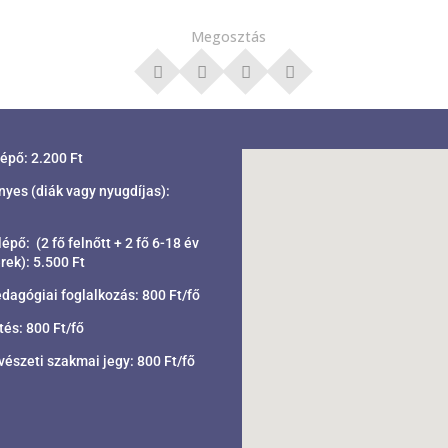
Megosztás
lépő: 2.200 Ft
es (diák vagy nyugdíjas):
épő: (2 fő felnőtt + 2 fő 6-18 év
rek): 5.500 Ft
gógiai foglalkozás: 800 Ft/fő
tés: 800 Ft/fő
észeti szakmai jegy: 800 Ft/fő