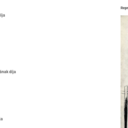
Rep
íja
ának díja
ja