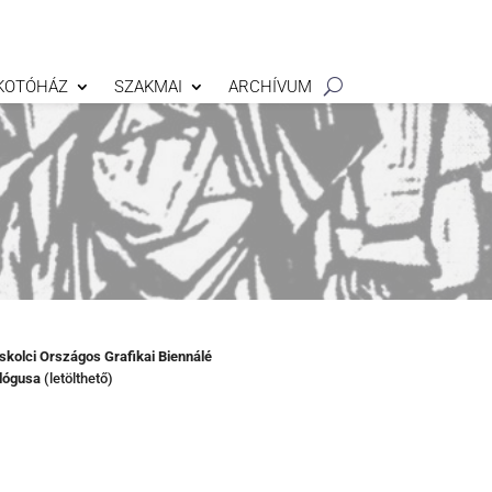
KOTÓHÁZ
SZAKMAI
ARCHÍVUM
iskolci Országos Grafikai Biennálé
lógusa
(letölthető)