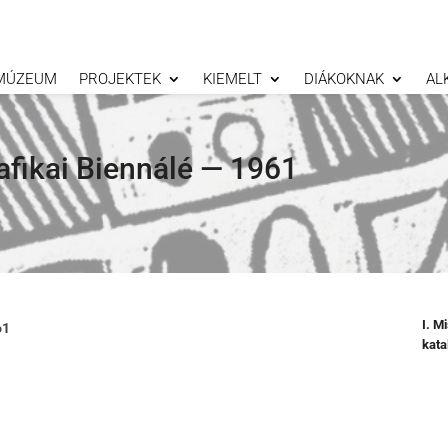
MÚZEUM
PROJEKTEK
KIEMELT
DIÁKOKNAK
AL
afikai Biennálé — 1961
I. M
61
kata