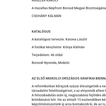
RASZLER KÁROLY
A Hazafias Népfront Borsod Megyei Bizottságána
CSOHÁNY KÁLMÁN
KATALÓGUS
A katalógust tervezte: Katona László
A fotókat készítette: Kónya Kálmán
Terjedelem: 46 oldal
Borsodi Nyomda, Miskolc
AZ ELSŐ MISKOLCI ORSZÁGOS GRAFIKAI BIENN
A reformkorban kőrajzok százai élesztgették a nem
társadalmi felelősségérzet, s az elnyomók elleni 
A felszabadulás után új, nagyszabású fejlődés áb
krónikásává lett. Ha az elmúlt 15 esztendőben k
képzőművészetünk új arca bontakozik ki, de az is,