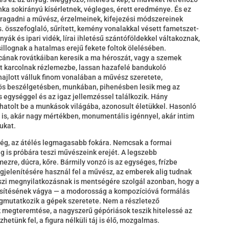
a sokirányú kísérletnek, végleges, érett eredménye. És ez
l ragadni a művész, érzelmeinek, kifejezési módszereinek
s. összefoglaló, sűrített, kemény vonalakkal vésett fametszet-
yák és ipari vidék, lírai ihletésű szántóföldekkel váltakoznak,
llognak a hatalmas erejű fekete foltok ölelésében.
rcának rovátkáiban keresik a ma héroszát, vagy a szemek
 karcolnak rézlemezbe, lassan hazafelé bandukoló
ajlott válluk finom vonalában a művész szeretete,
zös beszélgetésben, munkában, pihenésben lesik meg az
egységgel és az igaz jellemzéssel találkozik. Hány
atolt be a munkások világába, azonosult életükkel. Hasonló
is, akár nagy mértékben, monumentális igénnyel, akár intim
ukat.
ség, az átélés legmagasabb fokára. Nemcsak a formai
ag is próbára teszi művészeink erejét. A legszebb
ezre, dúcra, kőre. Bármily vonzó is az egységes, frízbe
jelenítésére használ fel a művész, az emberek alig tudnak
szi megnyilatkozásnak is mentségére szolgál azonban, hogy a
rűsítésének vágya — a modorosság a kompozícióvá formálás
egmutatkozik a gépek szeretete. Nem a részletező
 megteremtése, a nagyszerű gépóriások teszik hitelessé az
zhetünk fel, a figura nélküli táj is élő, mozgalmas.