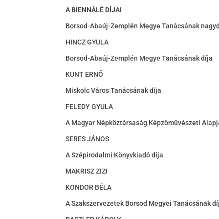
A BIENNÁLÉ DÍJAI
Borsod-Abaúj-Zemplén Megye Tanácsának nagyd
HINCZ GYULA
Borsod-Abaúj-Zemplén Megye Tanácsának díja
KUNT ERNŐ
Miskolc Város Tanácsának díja
FELEDY GYULA
A Magyar Népköztársaság Képzőművészeti Alapj
SERES JÁNOS
A Szépirodalmi Könyvkiadó díja
MAKRISZ ZIZI
KONDOR BÉLA
A Szakszervezetek Borsod Megyei Tanácsának dí