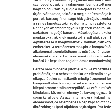
szenvedély; csaknem valamennyi bemutatott munk
nagy dolog! Csak így tudja a látogatót is magáva
útján. Változatos, sokféle a megjelenítés módja i
portrék, bársony finomságú hidegtű-tájak, szénbán
a színes fametszetek nagyformátumú részletei csi
Néhányan az embert figyelik egészen közelről, a
sarkában megbújó bánatot. Mások egész alakokat
munkásokat, akiknek munkától fáradt alakjában, h
együttérzése is megnyilatkozik. Vannak, akik kö
embereket. A természetes mozgás, a kompozíciós 
alkalommal szemlélődhetett a művész, hányszor h
élményeket sűrített a mezei munka ábrázolásába 
hatású kis képekben foglalta össze mondanivalój
Persze nem mindenki jutott el a művészi őszinte
problémák, de a nehéz technika, az ellenálló any
elképzeléseket sem sikerült mindig átmenteni lem
komponált alakok sora, melyet a közös munka meg
kilépni ornamentális szerepükből Az efféle művé
kiindulás a közvetlen élmény és látvány egysze
során kerül bele. Az üzemi témájú grafikáknál m
előadásmód, de az ember és a gép kapcsolatának
ábrázolást; az ipari tájakban sajátságos lírát fede