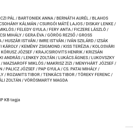
RCZI PÁL / BARTONIEK ANNA / BERNÁTH AURÉL / BLAHOS
 CSOHÁNY KÁLMÁN / CSURGÓI MÁTÉ LAJOS / DISKAY LENKE /
KLÓS / FELEDY GYULA / FERY ANTA / FICZERE LÁSZLÓ /
CSI MIHÁLY / GERA ÉVA / GÖRÖG REZSŐ / GROSS
/ HUSZÁR ISTVÁN / IMRE ISTVÁN / IVÁN SZILÁRD / IZSÁK
I KÁROLY / KEMÉNY ZSIGMOND / KISS TERÉZIA / KOLOSVÁRI
 KÓRUSZ JÓZSEF / KRAJCSIROVITS HENRIK / KRIZSÁN
KI ANDRÁS / LENKEY ZOLTÁN / LUKÁCS ÁGNES / LUKOVSZKY
 / MAZSAROFF MIKLÓS / MAKRISZ ZIZI / MENYHÁRT JÓZSEF /
/ PALICZ JÓZSEF / PAP GYULA / CS. PATAI MIHÁLY /
Y / ROZANITS TIBOR / TENKÁCS TIBOR / TÖREKY FERENC /
 VÁLI ZOLTÁN / VÖRÖSMARTY MAGDA
MP KB tagja