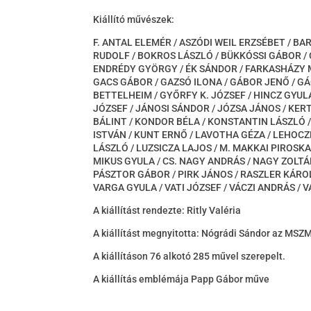
Kiállító művészek:
F. ANTAL ELEMÉR / ASZÓDI WEIL ERZSÉBET / BA
RUDOLF / BOKROS LÁSZLÓ / BÜKKÓSSI GÁBOR /
ENDRÉDY GYÖRGY / ÉK SÁNDOR / FARKASHÁZY MI
GACS GÁBOR / GAZSÓ ILONA / GÁBOR JENŐ / GÁ
BETTELHEIM / GYŐRFY K. JÓZSEF / HINCZ GYULA 
JÓZSEF / JÁNOSI SÁNDOR / JÓZSA JÁNOS / KERT
BÁLINT / KONDOR BÉLA / KONSTANTIN LÁSZLÓ /
ISTVÁN / KUNT ERNŐ / LAVOTHA GÉZA / LEHOCZ
LÁSZLÓ / LUZSICZA LAJOS / M. MAKKAI PIROSKA
MIKUS GYULA / CS. NAGY ANDRÁS / NAGY ZOLTÁN 
PÁSZTOR GÁBOR / PIRK JÁNOS / RASZLER KÁROL
VARGA GYULA / VATI JÓZSEF / VÁCZI ANDRÁS /
A kiállítást rendezte: Ritly Valéria
A kiállítást megnyitotta: Nógrádi Sándor az MSZ
A kiállításon 76 alkotó 285 művel szerepelt.
A kiállítás emblémája Papp Gábor műve