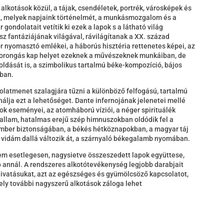
 alkotások közül, a tájak, csendéletek, portrék, városképek és
t, melyek napjaink történelmét, a munkásmozgalom és a
ondolatait vetítik ki ezek a lapok s a látható világ
 fantáziájának világával, rávilágítanak a XX. század
 nyomasztó emlékei, a háborús hisztéria rettenetes képei, az
zorongás kap helyet ezeknek a művészeknek munkáiban, de
oldását is, a szimbolikus tartalmú béke-kompozíció, bájos
ában.
latmenet szalagjára tűzni a különböző felfogású, tartalmú
kínálja ezt a lehetőséget. Dante infernojának jelenetei mellé
ok eseményei, az atomháború víziói, a néger spirituálék
dallam, hatalmas erejű szép himnuszokban oldódik fel a
ember biztonságában, a békés hétköznapokban, a magyar táj
 vidám dallá változik át, a szárnyaló békegalamb nyomában.
em esetlegesen, nagysietve összeszedett lapok együttese,
bb annál. A rendszeres alkotótevékenység legjobb darabjait
hivatásukat, azt az egészséges és gyümölcsöző kapcsolatot,
ely további nagyszerű alkotások záloga lehet