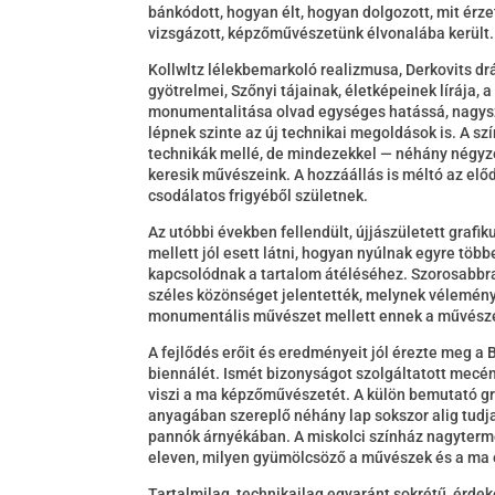
bánkódott, hogyan élt, hogyan dolgozott, mit érz
vizsgázott, képzőművészetünk élvonalába került.
Kollwltz lélekbemarkoló realizmusa, Derkovits d
gyötrelmei, Szőnyi tájainak, életképeinek lírája, 
monumentalitása olvad egységes hatássá, nagy
lépnek szinte az új technikai megoldások is. A szín
technikák mellé, de mindezekkel — néhány négyze
keresik művészeink. A hozzáállás is méltó az elő
csodálatos frigyéből születnek.
Az utóbbi években fellendült, újjászületett graf
mellett jól esett látni, hogyan nyúlnak egyre töb
kapcsolódnak a tartalom átéléséhez. Szorosabbra 
széles közönséget jelentették, melynek vélemény
monumentális művészet mellett ennek a művésze
A fejlődés erőit és eredményeit jól érezte meg a
biennálét. Ismét bizonyságot szolgáltatott mecé
viszi a ma képzőművészetét. A külön bemutató gra
anyagában szereplő néhány lap sokszor alig tudj
pannók árnyékában. A miskolci színház nagytermé
eleven, milyen gyümölcsöző a művészek és a ma 
Tartalmilag, technikailag egyaránt sokrétű, érde