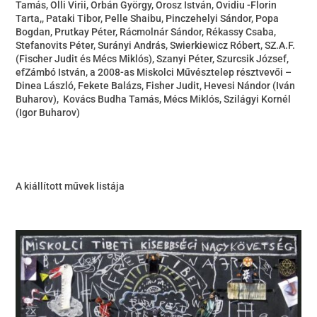
Tamás, Olli Virii, Orbán György, Orosz István, Ovidiu -Florin
Tarta,, Pataki Tibor, Pelle Shaibu, Pinczehelyi Sándor, Popa
Bogdan, Prutkay Péter, Rácmolnár Sándor, Rékassy Csaba,
Stefanovits Péter, Surányi András, Swierkiewicz Róbert, SZ.A.F.
(Fischer Judit és Mécs Miklós), Szanyi Péter, Szurcsik József,
efZámbó István, a 2008-as Miskolci Művésztelep résztvevői –
Dinea László, Fekete Balázs, Fisher Judit, Hevesi Nándor (Iván
Buharov), Kovács Budha Tamás, Mécs Miklós, Szilágyi Kornél
(Igor Buharov)
A kiállított művek listája