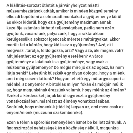
A kiállítás-sorozat ötletét a járványhelyzet miatti
múzeumbezárások adták, amikor is minden közgyűjtemény
elkezdi bepótolni az elmaradt munkákat a gyűjteménye körül.
És ekkor kiderül, hogy ez a gyűjtemény maximum annak
kezelője számára látható teljességében, pedig nem ezért
gyűjtünk, vásárolunk, pályázunk, hogy a raktárakban
kerülgessük a sokszor igencsak méretes műtárgyakat. Ekkor
merült fel a kérdés, hogy kié is ez a gyűjtemény? Azé, aki
megveszi, tárolja, feldolgozza, őrzi? Vagy azé, aki megműveli?
Mit jelenthet ez egy gyűjtemény esetében? A város
gyűjteménye a lakóinak is a gyűjteménye, vagy csak a
múzeuma gyűjteménye? De mégis mire jó ez az egész, ha nem
látja senki? Lehetünk büszkék egy olyan dologra, hogy a miénk,
amit még sosem láttunk? Hogyan tehető egy műtárgycsoport a
miénké, az enyémé? A birtoklás milyen fokán és módján múlik
az, hogy magunkénak érezzünk valamit, hogy miénk az élmény?
Ezeket a kérdéseket járjuk körül egyrészt a gyűjtemény
vonatkozásában, másrészt az élmény vonatkozásában.
Segítünk, hogy mindenkié (tiéd is) legyen az, ami most csak az
enyém/miénk (múzeumi szakembereké).
Ezen a télen a spórolás reményében ismét be kellett zárnunk. A
finanszírozási nehézségek és a közönség nélküli, magunkra