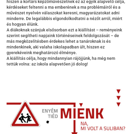
hiszen a kortárs képzőművészetnek ez az egyik alapvető célja,
kérdéseket feltenni a ma emberének a ma problémáiról és a
művészet nyelvén válaszokat keresni, magyarázatokat adni
minderre. De legalábbis elgondolkodtatni a nézőt arról, miért
és hogyan élünk.
A diákoknak szánjuk elsősorban ezt a kiállítást – reményeink
szerint segítheti napjaink történéseinek feldolgozását – de
más megközelítésben érdekes lehet a tanároknak is és
mindenkinek, aki valaha iskolapadban ült, hiszen ez
gyerekéveink meghatározó élménye.
A kiállítás célja, hogy mindannyian rájöjjünk, ha még nem
tettük volna: az iskola alapvetően jó dolog!