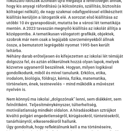
fókuszáló időszak azonban újra megadja a lehetőségét annak,
hogy kis anyagi ráfordítású (a kölcsönzés, szállítás, biztosítás
költségei nélküli), de nagy szakmai odafigyeléssel előkészített
kiállítás kerüljön a látogatók elé. A sorozat első kiállítása az
utóbbi 10 év gyarapodását, mutatta be a városi lét tematikája
mentén. A 2023 tavaszán megnyíló kiállítás az iskolát állítja a
középpontba. A tematikusan válogatott grafikák, objektek,
szobrok már nem csak a legújabb szerzeményekből állnak
össze, a bemutatott legrégebbi nyomat 1995-ben került
leltárba.
Néhány darab erőteljesen és kifejezetten az iskolai lét témáját
dolgozza fel, és aztán előkerülnek hozzá olyan lapok, melyek
közvetve ugyanerről beszélnek. Hogyan, milyen logikával
gondolkodunk, miből és mivel tanulunk. Erkölcs, etika,
irodalom, biológia, földrajz, kémia, fizika, matematika,
történelem, ének, testnevelés – mind működik a művészet
nyelvén is.
Nem könnyű ma iskolai „dolgozónak” lenni, sem diákként, sem
felnőttként. Teljesítménykényszer, túlterheltség,
motiválatlanság mindkét oldalon. A híradásokban sztrájkot
kiváltó polgári engedetlenségről, kirúgásokról, tüntetésekről,
tanárhiányról, elkeseredésről hallunk.
Úgy gondoltuk, hogy reflektálnunk kell a ma történéseire,