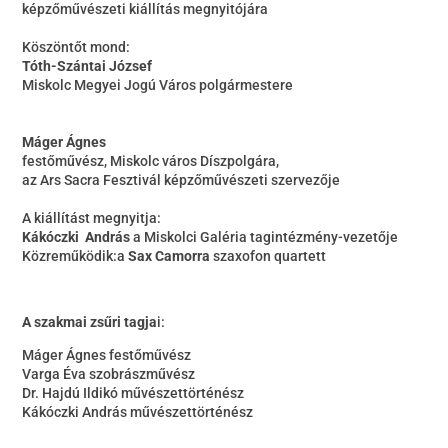
képzőművészeti kiállítás megnyitójára
Köszöntőt mond:
Tóth-Szántai József
Miskolc Megyei Jogú Város polgármestere
Máger Ágnes
festőművész, Miskolc város Díszpolgára,
az Ars Sacra Fesztivál képzőművészeti szervezője
A kiállítást megnyitja:
Kákóczki András
a Miskolci Galéria tagintézmény-vezetője
Közreműködik:a
Sax Camorra
szaxofon quartett
A szakmai zsűri tagja
i:
Máger Ágnes festőművész
Varga Éva szobrászművész
Dr. Hajdú Ildikó művészettörténész
Kákóczki András művészettörténész