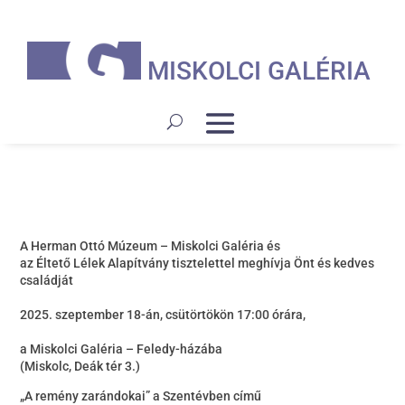
MISKOLCI GALÉRIA
A Herman Ottó Múzeum – Miskolci Galéria és
az Éltető Lélek Alapítvány tisztelettel meghívja Önt és kedves
családját
2025. szeptember 18-án, csütörtökön 17:00 órára,
a Miskolci Galéria – Feledy-házába
(Miskolc, Deák tér 3.)
„A remény zarándokai” a Szentévben című