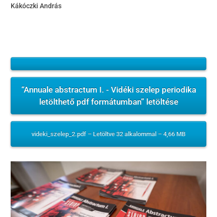
Kákóczki András
“Annuale abstractum I. - Vidéki szelep periodika
letölthető pdf formátumban” letöltése
videki_szelep_2.pdf – Letöltve 32 alkalommal – 4,66 MB