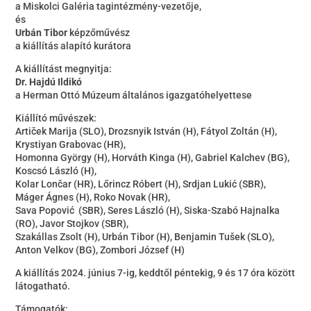
a Miskolci Galéria tagintézmény-vezetője,
és
Urbán Tibor
képzőművész
a kiállítás alapító kurátora
A kiállítást megnyitja:
Dr. Hajdú Ildikó
a Herman Ottó Múzeum általános igazgatóhelyettese
Kiállító művészek:
Artiček Marija (SLO), Drozsnyik István (H), Fátyol Zoltán (H),
Krystiyan Grabovac (HR),
Homonna György (H), Horváth Kinga (H), Gabriel Kalchev (BG),
Koscsó László (H),
Kolar Lončar (HR), Lőrincz Róbert (H), Srdjan Lukić (SBR),
Máger Ágnes (H), Roko Novak (HR),
Sava Popović (SBR), Seres László (H), Siska-Szabó Hajnalka
(RO), Javor Stojkov (SBR),
Szakállas Zsolt (H), Urbán Tibor (H), Benjamin Tušek (SLO),
Anton Velkov (BG), Zombori József (H)
A kiállítás 2024. június 7-ig, keddtől péntekig, 9 és 17 óra között
látogatható.
Támogatók: