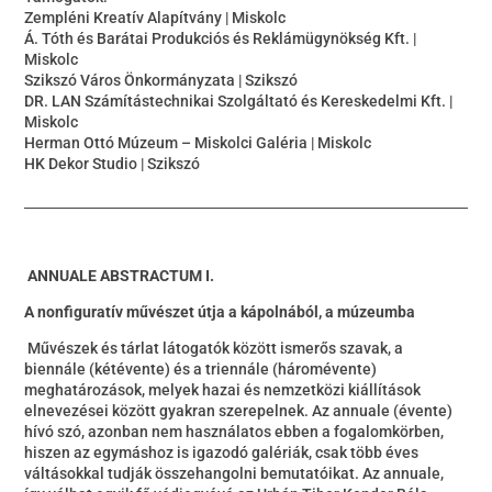
Zempléni Kreatív Alapítvány | Miskolc
Á. Tóth és Barátai Produkciós és Reklámügynökség Kft. |
Miskolc
Szikszó Város Önkormányzata | Szikszó
DR. LAN Számítástechnikai Szolgáltató és Kereskedelmi Kft. |
Miskolc
Herman Ottó Múzeum – Miskolci Galéria | Miskolc
HK Dekor Studio | Szikszó
ANNUALE ABSTRACTUM I.
A nonfiguratív művészet
útja a
kápolnából, a múzeumba
Művészek és tárlat látogatók között ismerős szavak, a
biennále (kétévente) és a triennále (háromévente)
meghatározások, melyek hazai és nemzetközi kiállítások
elnevezései között gyakran szerepelnek. Az annuale (évente)
hívó szó, azonban nem használatos ebben a fogalomkörben,
hiszen az egymáshoz is igazodó galériák, csak több éves
váltásokkal tudják összehangolni bemutatóikat. Az annuale,