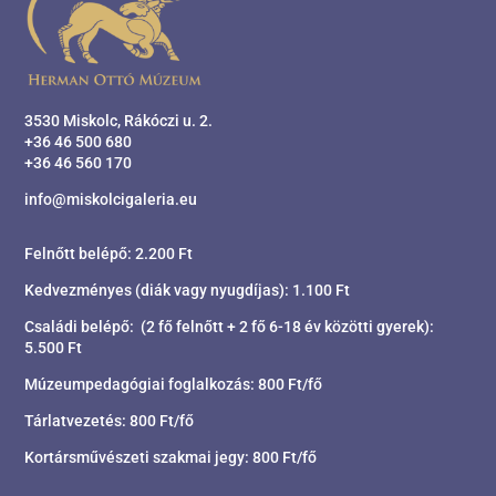
3530 Miskolc, Rákóczi u. 2.
+36 46 500 680
+36 46 560 170
info@miskolcigaleria.eu
Felnőtt belépő: 2.200 Ft
Kedvezményes (diák vagy nyugdíjas): 1.100 Ft
Családi belépő: (2 fő felnőtt + 2 fő 6-18 év közötti gyerek):
5.500 Ft
Múzeumpedagógiai foglalkozás: 800 Ft/fő
Tárlatvezetés: 800 Ft/fő
Kortársművészeti szakmai jegy: 800 Ft/fő