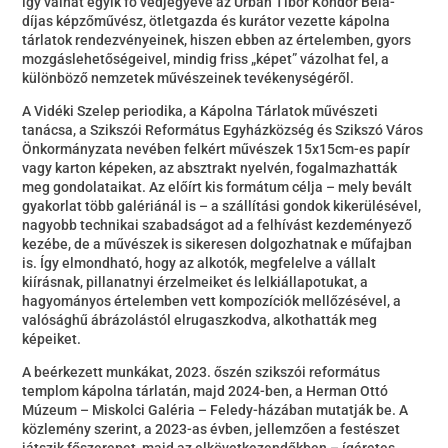
így válhat egyik fő védjegyévé az Urbán Tibor Kondor Béla-
díjas képzőművész, ötletgazda és kurátor vezette kápolna
tárlatok rendezvényeinek, hiszen ebben az értelemben, gyors
mozgáslehetőségeivel, mindig friss „képet” vázolhat fel, a
különböző nemzetek művészeinek tevékenységéről.
A Vidéki Szelep periodika, a Kápolna Tárlatok művészeti
tanácsa, a Szikszói Református Egyházközség és Szikszó Város
Önkormányzata nevében felkért művészek 15x15cm-es papír
vagy karton képeken, az absztrakt nyelvén, fogalmazhatták
meg gondolataikat. Az előírt kis formátum célja – mely bevált
gyakorlat több galériánál is – a szállítási gondok kikerülésével,
nagyobb technikai szabadságot ad a felhívást kezdeményező
kezébe, de a művészek is sikeresen dolgozhatnak e műfajban
is. Így elmondható, hogy az alkotók, megfelelve a vállalt
kiírásnak, pillanatnyi érzelmeiket és lelkiállapotukat, a
hagyományos értelemben vett kompozíciók mellőzésével, a
valósághű ábrázolástól elrugaszkodva, alkothatták meg
képeiket.
A beérkezett munkákat, 2023. őszén szikszói református
templom kápolna tárlatán, majd 2024-ben, a Herman Ottó
Múzeum – Miskolci Galéria – Feledy-házában mutatják be. A
közlemény szerint, a 2023-as évben, jellemzően a festészet