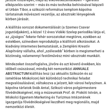
játszik főszerepet, majd az elkövetkezendőkben – ígéretes
elképzelés szerint – más és más technika behívásával képzeli
el Urbán Tibor, a szikszói református templom kápolna
tárlatainak művészeti vezetője, az absztrakt lényegének
körben járását.
A kiállítás sorozat dokumentálását (a Szemes Csavar
jogutódjaként), a közel 12 éves Vidéki Szelep periodika látja el,
az „újságos” fekete-fehér sorozatokat megtörve, ezekben az
estekben, színesben reprodukálja a kiállított alkotásokat. A
kiadvány internetes bemutatását, a Zempléni Kreatív
Alapítvány vállalta, ahol „szélesebb” körben is megismerheti a
közönség, valamennyi festőművész mini-absztrakt munkáit.
Mindezeket összefoglalva, jövőre és azt követő években, kis
időbeli csúszással, mindig két nemzetközi
ANNUALE
ABSTRACTUM
kiállítás lesz (az aktuális Szikszón és az
ismétlése Miskolcon) két különböző technikai feladat
megvalósulásával, váltakozva a jelzett, két városi helyszínen. A
kápolna tárlatok Sváb Antal, Szikszó város polgármestere
fővédnökségével, míg a múzeumiak Prof. dr. Piskóti István, a
Miskolci Egyetem Marketing és Turizmus Intézetének
igazgatója fővédnökségével kezdheti meg regionális, majd
nemzetközi életét.