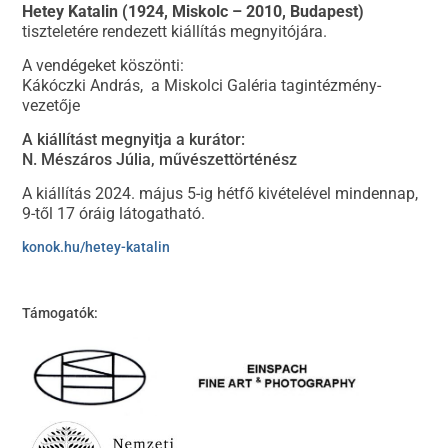
Hetey Katalin (1924, Miskolc – 2010, Budapest)
tiszteletére rendezett kiállítás megnyitójára.
A vendégeket köszönti:
Kákóczki András, a Miskolci Galéria tagintézmény-
vezetője
A kiállítást megnyitja a kurátor:
N. Mészáros Júlia, művészettörténész
A kiállítás 2024. május 5-ig hétfő kivételével mindennap,
9-től 17 óráig látogatható.
konok.hu/hetey-katalin
Támogatók: