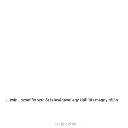
Litwin József fotózta őt feleségével egy kiállítás megnyitóján
Megosztás