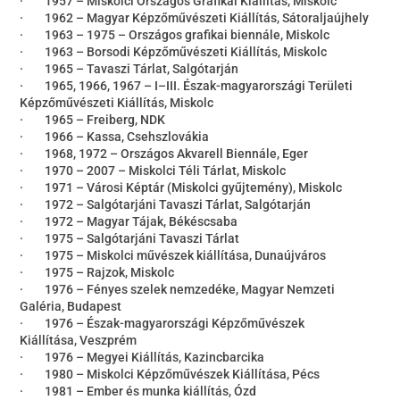
· 1957 – Miskolci Országos Grafikai Kiállítás, Miskolc
· 1962 – Magyar Képzőművészeti Kiállítás, Sátoraljaújhely
· 1963 – 1975 – Országos grafikai biennále, Miskolc
· 1963 – Borsodi Képzőművészeti Kiállítás, Miskolc
· 1965 – Tavaszi Tárlat, Salgótarján
· 1965, 1966, 1967 – I–III. Észak-magyarországi Területi
Képzőművészeti Kiállítás, Miskolc
· 1965 – Freiberg, NDK
· 1966 – Kassa, Csehszlovákia
· 1968, 1972 – Országos Akvarell Biennále, Eger
· 1970 – 2007 – Miskolci Téli Tárlat, Miskolc
· 1971 – Városi Képtár (Miskolci gyűjtemény), Miskolc
· 1972 – Salgótarjáni Tavaszi Tárlat, Salgótarján
· 1972 – Magyar Tájak, Békéscsaba
· 1975 – Salgótarjáni Tavaszi Tárlat
· 1975 – Miskolci művészek kiállítása, Dunaújváros
· 1975 – Rajzok, Miskolc
· 1976 – Fényes szelek nemzedéke, Magyar Nemzeti
Galéria, Budapest
· 1976 – Észak-magyarországi Képzőművészek
Kiállítása, Veszprém
· 1976 – Megyei Kiállítás, Kazincbarcika
· 1980 – Miskolci Képzőművészek Kiállítása, Pécs
· 1981 – Ember és munka kiállítás, Ózd