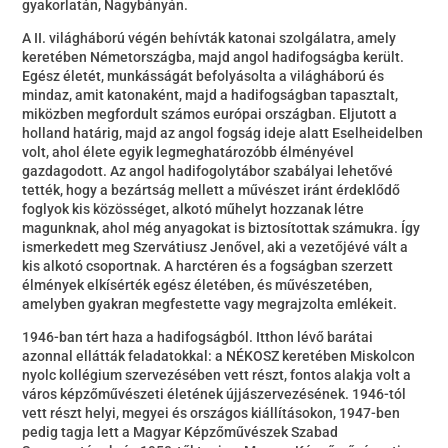
gyakorlatán, Nagybányán.
A II. világháború végén behívták katonai szolgálatra, amely
keretében Németországba, majd angol hadifogságba került.
Egész életét, munkásságát befolyásolta a világháború és
mindaz, amit katonaként, majd a hadifogságban tapasztalt,
miközben megfordult számos európai országban. Eljutott a
holland határig, majd az angol fogság ideje alatt Eselheidelben
volt, ahol élete egyik legmeghatározóbb élményével
gazdagodott. Az angol hadifogolytábor szabályai lehetővé
tették, hogy a bezártság mellett a művészet iránt érdeklődő
foglyok kis közösséget, alkotó műhelyt hozzanak létre
magunknak, ahol még anyagokat is biztosítottak számukra. Így
ismerkedett meg Szervátiusz Jenővel, aki a vezetőjévé vált a
kis alkotó csoportnak. A harctéren és a fogságban szerzett
élmények elkísérték egész életében, és művészetében,
amelyben gyakran megfestette vagy megrajzolta emlékeit.
1946-ban tért haza a hadifogságból. Itthon lévő barátai
azonnal ellátták feladatokkal: a NÉKOSZ keretében Miskolcon
nyolc kollégium szervezésében vett részt, fontos alakja volt a
város képzőművészeti életének újjászervezésének. 1946-tól
vett részt helyi, megyei és országos kiállításokon, 1947-ben
pedig tagja lett a Magyar Képzőművészek Szabad