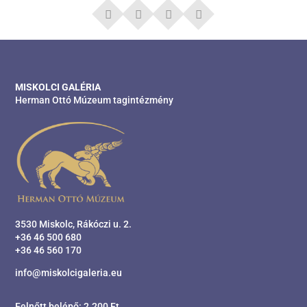
MISKOLCI GALÉRIA
Herman Ottó Múzeum tagintézmény
3530 Miskolc, Rákóczi u. 2.
+36 46 500 680
+36 46 560 170
info@miskolcigaleria.eu
Felnőtt belépő: 2.200 Ft