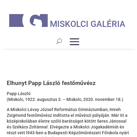
MISKOLCI GALÉRIA
Elhunyt Papp László festőművész
Papp László
(Miskolc, 1922. augusztus 3. – Miskolc, 2020. november 18.)
A Miskolci Lévay József Református Gimnáziumban, Imreh
Zsigmond festőművész indította el művészi pályáján. Már itt a
középiskolában életre szóló barátságot kötött Seres Jánossal
és Székács Zoltánnal. Elvégezte a Miskolci Jogakadémiát és
részt vett l943-ben a Budapesti Képzőművészeti Főiskola nyári