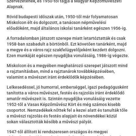
Szervezetének, és 1950-től tagja a Magyar Képzőművészeti
Alapnak.
Rövid budapesti időszak után, 1950-től már folyamatosan
Miskolcon élt és dolgozott, a tanácson népművelési
előadóként, majd általános iskolai tanárként egészen 1956-ig.
A forradalomban játszott szerepe miatt letartóztatták és csak
1958-ban szabadult a börtönből. Ezt követően tanárként, majd
a megye és a város rajz szakfelügyelőjeként kezdett dolgozni.
Ezen munkáját egészen nyugdíjba vonulásáig, 1986-ig végezte.
Miskolcon és a megyében meghatározó szerepet játszott mind
a rajztanításban, mind a rajztanárok továbbképzésében,
valamint a művészet iránt érdeklődők képzésében.
Lelkesedéssel, jó humorral, emberséggel, igazi pedagógusként
tanította a város művészet, festés és rajzolás iránt érdeklődő
amatőr művészeit is. Szintén nyugdíjba vonulásáig vezette
1952-től a Vasas Képzőművész Kört és még számos kisebb
csoportot. Nemzedékek nőttek fel a kezei alatt és tanulták tőle
a művészi rajzolás és festés alapjait és növendékei közül
sokan választották később a művészi pályát.
1947-től állított ki rendszeresen országos és megyei