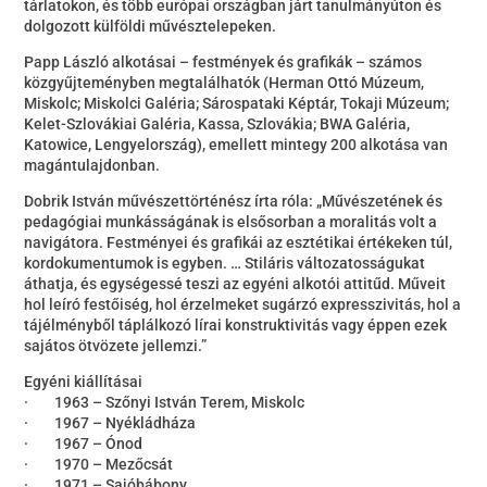
tárlatokon, és több európai országban járt tanulmányúton és
dolgozott külföldi művésztelepeken.
Papp László alkotásai – festmények és grafikák – számos
közgyűjteményben megtalálhatók (Herman Ottó Múzeum,
Miskolc; Miskolci Galéria; Sárospataki Képtár, Tokaji Múzeum;
Kelet-Szlovákiai Galéria, Kassa, Szlovákia; BWA Galéria,
Katowice, Lengyelország), emellett mintegy 200 alkotása van
magántulajdonban.
Dobrik István művészettörténész írta róla: „Művészetének és
pedagógiai munkásságának is elsősorban a moralitás volt a
navigátora. Festményei és grafikái az esztétikai értékeken túl,
kordokumentumok is egyben. … Stiláris változatosságukat
áthatja, és egységessé teszi az egyéni alkotói attitűd. Műveit
hol leíró festőiség, hol érzelmeket sugárzó expresszivitás, hol a
tájélményből táplálkozó lírai konstruktivitás vagy éppen ezek
sajátos ötvözete jellemzi.”
Egyéni kiállításai
· 1963 – Szőnyi István Terem, Miskolc
· 1967 – Nyékládháza
· 1967 – Ónod
· 1970 – Mezőcsát
· 1971 – Sajóbábony