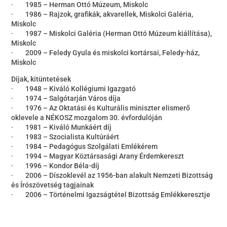
· 1985 – Herman Ottó Múzeum, Miskolc
· 1986 – Rajzok, grafikák, akvarellek, Miskolci Galéria,
Miskolc
· 1987 – Miskolci Galéria (Herman Ottó Múzeum kiállítása),
Miskolc
· 2009 – Feledy Gyula és miskolci kortársai, Feledy-ház,
Miskolc
Díjak, kitüntetések
· 1948 – Kiváló Kollégiumi Igazgató
· 1974 – Salgótarján Város díja
· 1976 – Az Oktatási és Kulturális miniszter elismerő
oklevele a NÉKOSZ mozgalom 30. évfordulóján
· 1981 – Kiváló Munkáért díj
· 1983 – Szocialista Kultúráért
· 1984 – Pedagógus Szolgálati Emlékérem
· 1994 – Magyar Köztársasági Arany Érdemkereszt
· 1996 – Kondor Béla-díj
· 2006 – Díszoklevél az 1956-ban alakult Nemzeti Bizottság
és Írószövetség tagjainak
· 2006 – Történelmi Igazságtétel Bizottság Emlékkeresztje