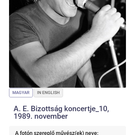
MAGYAR
IN ENGLISH
A. E. Bizottság koncertje_10,
1989. november
A fotón szereplő művész(ek) neve: