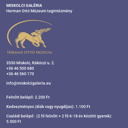
MISKOLCI GALÉRIA
Herman Ottó Múzeum tagintézmény
3530 Miskolc, Rákóczi u. 2.
+36 46 500 680
+36 46 560 170
info@miskolcigaleria.eu
Felnőtt belépő: 2.200 Ft
Kedvezményes (diák vagy nyugdíjas): 1.100 Ft
Családi belépő: (2 fő felnőtt + 2 fő 6-18 év közötti gyerek):
5.500 Ft