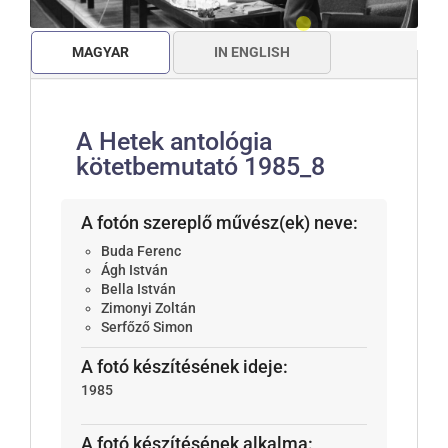
MAGYAR
IN ENGLISH
A Hetek antológia
kötetbemutató 1985_8
A fotón szereplő művész(ek) neve:
Buda Ferenc
Ágh István
Bella István
Zimonyi Zoltán
Serfőző Simon
A fotó készítésének ideje:
1985
A fotó készítésének alkalma: