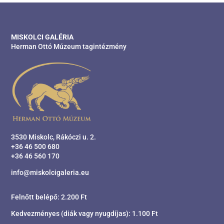
MISKOLCI GALÉRIA
Herman Ottó Múzeum tagintézmény
3530 Miskolc, Rákóczi u. 2.
+36 46 500 680
+36 46 560 170
info@miskolcigaleria.eu
Felnőtt belépő: 2.200 Ft
Kedvezményes (diák vagy nyugdíjas): 1.100 Ft