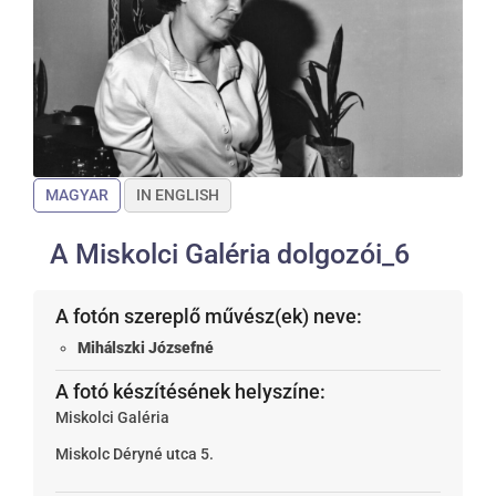
MAGYAR
IN ENGLISH
A Miskolci Galéria dolgozói_6
A fotón szereplő művész(ek) neve:
Mihálszki Józsefné
A fotó készítésének helyszíne:
Miskolci Galéria
Miskolc
Déryné utca 5.