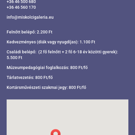
+36 46 500 680
+36 46 560 170
info@miskolcigaleria.eu
Felnőtt belépő: 2.200 Ft
Kedvezményes (diák vagy nyugdíjas): 1.100 Ft
Családi belépő: (2 fő felnőtt + 2 fő 6-18 év közötti gyerek):
5.500 Ft
Múzeumpedagógiai foglalkozás: 800 Ft/fő
Tárlatvezetés: 800 Ft/fő
Kortársművészeti szakmai jegy: 800 Ft/fő