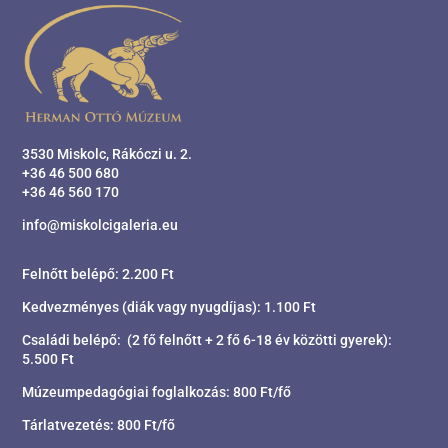
3530 Miskolc, Rákóczi u. 2.
+36 46 500 680
+36 46 560 170
info@miskolcigaleria.eu
Felnőtt belépő: 2.200 Ft
Kedvezményes (diák vagy nyugdíjas): 1.100 Ft
Családi belépő: (2 fő felnőtt + 2 fő 6-18 év közötti gyerek):
5.500 Ft
Múzeumpedagógiai foglalkozás: 800 Ft/fő
Tárlatvezetés: 800 Ft/fő