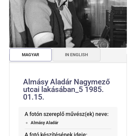
MAGYAR
IN ENGLISH
Almásy Aladár Nagymező
utcai lakásában_5 1985.
01.15.
A fotón szereplő művész(ek) neve:
Almásy Aladár
A fotó készítésének ideje: