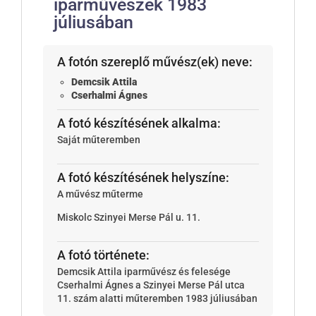
iparművészek 1983
júliusában
A fotón szereplő művész(ek) neve:
Demcsik Attila
Cserhalmi Ágnes
A fotó készítésének alkalma:
Saját műteremben
A fotó készítésének helyszíne:
A művész műterme
Miskolc
Szinyei Merse Pál u. 11.
A fotó története:
Demcsik Attila iparművész és felesége
Cserhalmi Ágnes a Szinyei Merse Pál utca
11. szám alatti műteremben 1983 júliusában