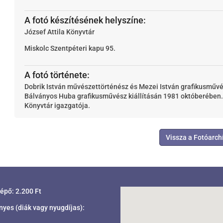
A fotó készítésének helyszíne:
József Attila Könyvtár
Miskolc
Szentpéteri kapu 95.
A fotó története:
Dobrik István művészettörténész és Mezei István grafikusművés
Bálványos Huba grafikusművész kiállításán 1981 októberében. 
Könyvtár igazgatója.
Vissza a Fotóarc
lépő: 2.200 Ft
es (diák vagy nyugdíjas):