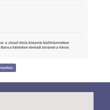
z a József Attila Könyvtár kiállítótermében
Balra a háttérben Hernádi Istvánné a Városi
hívumhoz