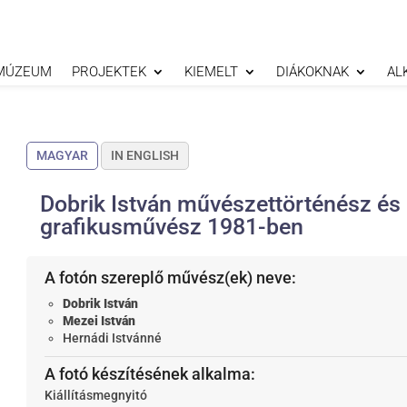
MÚZEUM
PROJEKTEK
KIEMELT
DIÁKOKNAK
AL
MAGYAR
IN ENGLISH
Dobrik István művészettörténész és 
grafikusművész 1981-ben
A fotón szereplő művész(ek) neve:
Dobrik István
Mezei István
Hernádi Istvánné
A fotó készítésének alkalma:
Kiállításmegnyitó