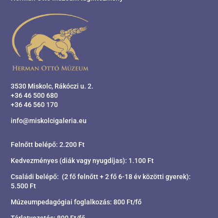
3530 Miskolc, Rákóczi u. 2.
+36 46 500 680
+36 46 560 170
info@miskolcigaleria.eu
Felnőtt belépő: 2.200 Ft
Kedvezményes (diák vagy nyugdíjas): 1.100 Ft
Családi belépő: (2 fő felnőtt + 2 fő 6-18 év közötti gyerek):
5.500 Ft
Múzeumpedagógiai foglalkozás: 800 Ft/fő