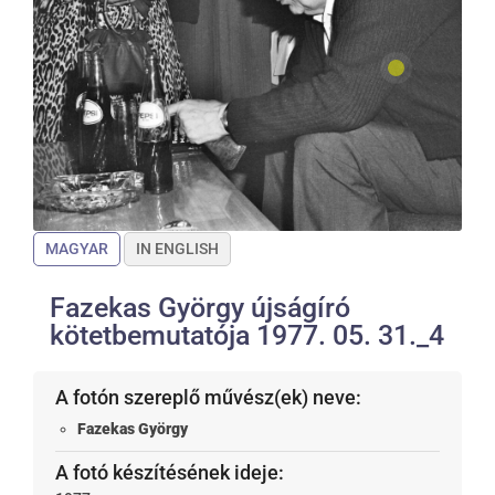
MAGYAR
IN ENGLISH
Fazekas György újságíró
kötetbemutatója 1977. 05. 31._4
A fotón szereplő művész(ek) neve:
Fazekas György
A fotó készítésének ideje: