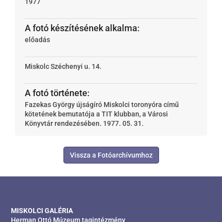
1977
A fotó készítésének alkalma:
előadás
Miskolc
Széchenyi u. 14.
A fotó története:
Fazekas György újságíró Miskolci toronyóra című
kötetének bemutatója a TIT klubban, a Városi
Könyvtár rendezésében. 1977. 05. 31.
Vissza a Fotóarchívumhoz
MISKOLCI GALÉRIA
Herman Ottó Múzeum tagintézmény