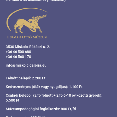
3530 Miskolc, Rákóczi u. 2.
+36 46 500 680
+36 46 560 170
info@miskolcigaleria.eu
Felnőtt belépő: 2.200 Ft
Kedvezményes (diák vagy nyugdíjas): 1.100 Ft
Családi belépő: (2 fő felnőtt + 2 fő 6-18 év közötti gyerek):
5.500 Ft
Múzeumpedagógiai foglalkozás: 800 Ft/fő