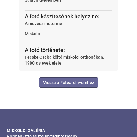
A fotó készítésének helyszíne:
A művész műterme
Miskolc
A fotó története:
Fecske Csaba költő miskolci otthonában.
1980-as évek eleje
Vissza a Fotóarchívumhoz
MISKOLCI GALÉRIA
Herman Ottó Múzeum tagintézmény