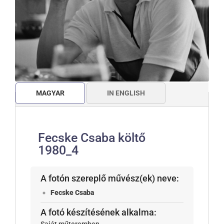
MAGYAR
IN ENGLISH
Fecske Csaba költő
1980_4
A fotón szereplő művész(ek) neve:
Fecske Csaba
A fotó készítésének alkalma:
Saját műteremben