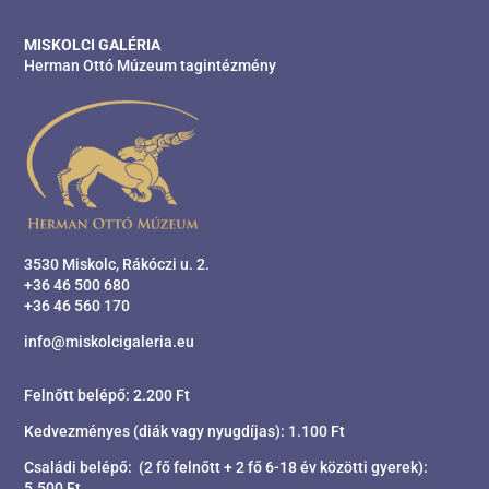
MISKOLCI GALÉRIA
Herman Ottó Múzeum tagintézmény
3530 Miskolc, Rákóczi u. 2.
+36 46 500 680
+36 46 560 170
info@miskolcigaleria.eu
Felnőtt belépő: 2.200 Ft
Kedvezményes (diák vagy nyugdíjas): 1.100 Ft
Családi belépő: (2 fő felnőtt + 2 fő 6-18 év közötti gyerek):
5.500 Ft