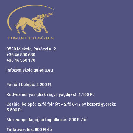
3530 Miskolc, Rákóczi u. 2.
+36 46 500 680
+36 46 560 170
info@miskolcigaleria.eu
Felnőtt belépő: 2.200 Ft
Kedvezményes (diák vagy nyugdíjas): 1.100 Ft
Családi belépő: (2 fő felnőtt + 2 fő 6-18 év közötti gyerek):
5.500 Ft
Múzeumpedagógiai foglalkozás: 800 Ft/fő
Tárlatvezetés: 800 Ft/fő