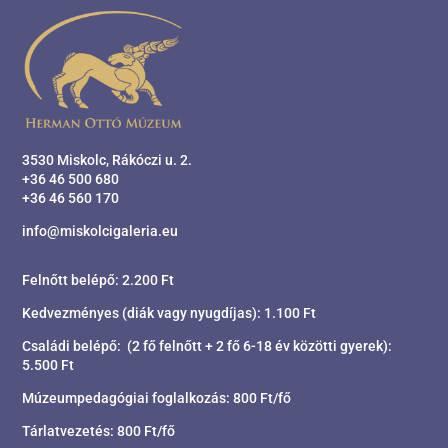
3530 Miskolc, Rákóczi u. 2.
+36 46 500 680
+36 46 560 170
info@miskolcigaleria.eu
Felnőtt belépő: 2.200 Ft
Kedvezményes (diák vagy nyugdíjas): 1.100 Ft
Családi belépő: (2 fő felnőtt + 2 fő 6-18 év közötti gyerek):
5.500 Ft
Múzeumpedagógiai foglalkozás: 800 Ft/fő
Tárlatvezetés: 800 Ft/fő