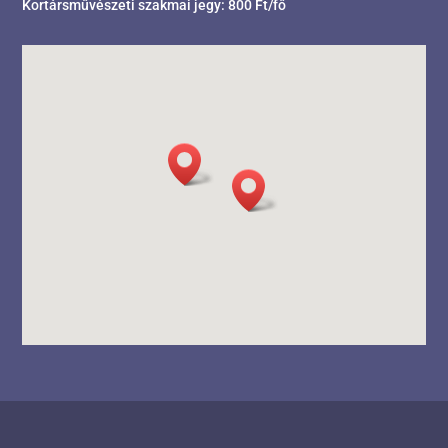
Kortársművészeti szakmai jegy: 800 Ft/fő