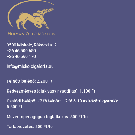
3530 Miskolc, Rákóczi u. 2.
+36 46 500 680
+36 46 560 170
info@miskolcigaleria.eu
Felnőtt belépő: 2.200 Ft
Kedvezményes (diák vagy nyugdíjas): 1.100 Ft
Családi belépő: (2 fő felnőtt + 2 fő 6-18 év közötti gyerek):
5.500 Ft
Múzeumpedagógiai foglalkozás: 800 Ft/fő
Tárlatvezetés: 800 Ft/fő