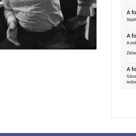
A f
Sajá
A f
A mű
Zala
A fo
Gács
műte