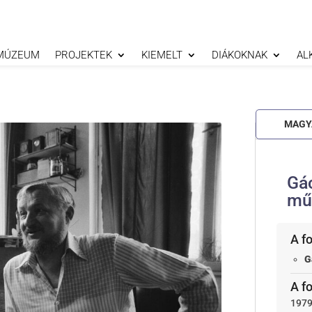
MÚZEUM
PROJEKTEK
KIEMELT
DIÁKOKNAK
AL
MAGY
Gá
mű
A f
G
A f
197