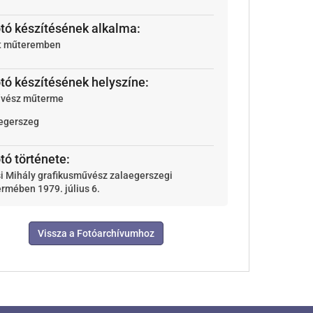
otó készítésének alkalma:
t műteremben
otó készítésének helyszíne:
vész műterme
egerszeg
tó története:
i Mihály grafikusművész zalaegerszegi
rmében 1979. július 6.
Vissza a Fotóarchívumhoz