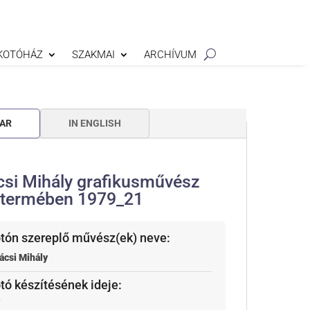
KOTÓHÁZ
SZAKMAI
ARCHÍVUM
AR
IN ENGLISH
csi Mihály grafikusművész
termében 1979_21
otón szereplő művész(ek) neve:
ácsi Mihály
otó készítésének ideje:
9