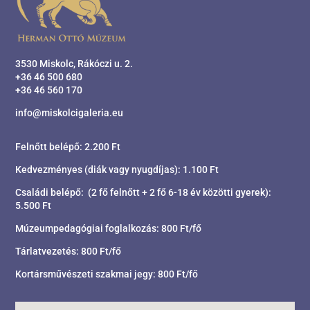
3530 Miskolc, Rákóczi u. 2.
+36 46 500 680
+36 46 560 170
info@miskolcigaleria.eu
Felnőtt belépő: 2.200 Ft
Kedvezményes (diák vagy nyugdíjas): 1.100 Ft
Családi belépő: (2 fő felnőtt + 2 fő 6-18 év közötti gyerek):
5.500 Ft
Múzeumpedagógiai foglalkozás: 800 Ft/fő
Tárlatvezetés: 800 Ft/fő
Kortársművészeti szakmai jegy: 800 Ft/fő