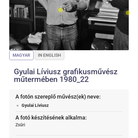
MAGYAR
IN ENGLISH
Gyulai Líviusz grafikusművész
műtermében 1980_22
A fotón szereplő művész(ek) neve:
Gyulai Líviusz
A fotó készítésének alkalma:
Zsűri