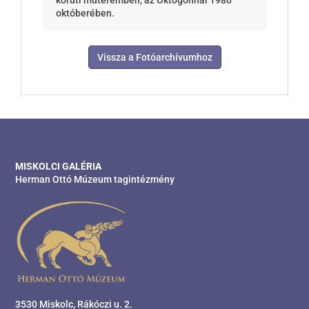
körúti műteremben, az Oktogonnál 1980
októberében.
Vissza a Fotóarchívumhoz
MISKOLCI GALÉRIA
Herman Ottó Múzeum tagintézmény
3530 Miskolc, Rákóczi u. 2.