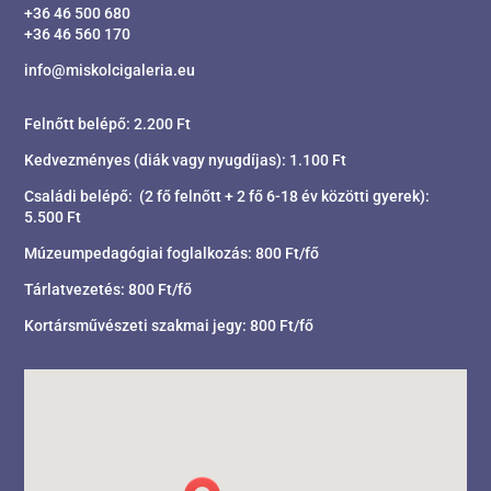
+36 46 500 680
+36 46 560 170
info@miskolcigaleria.eu
Felnőtt belépő: 2.200 Ft
Kedvezményes (diák vagy nyugdíjas): 1.100 Ft
Családi belépő: (2 fő felnőtt + 2 fő 6-18 év közötti gyerek):
5.500 Ft
Múzeumpedagógiai foglalkozás: 800 Ft/fő
Tárlatvezetés: 800 Ft/fő
Kortársművészeti szakmai jegy: 800 Ft/fő