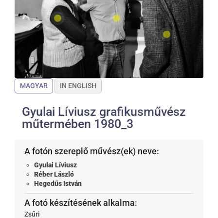
MAGYAR
IN ENGLISH
Gyulai Líviusz grafikusművész
műtermében 1980_3
A fotón szereplő művész(ek) neve:
Gyulai Líviusz
Réber László
Hegedűs István
A fotó készítésének alkalma:
Zsűri