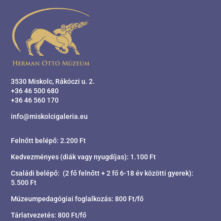
3530 Miskolc, Rákóczi u. 2.
+36 46 500 680
+36 46 560 170
info@miskolcigaleria.eu
Felnőtt belépő: 2.200 Ft
Kedvezményes (diák vagy nyugdíjas): 1.100 Ft
Családi belépő: (2 fő felnőtt + 2 fő 6-18 év közötti gyerek):
5.500 Ft
Múzeumpedagógiai foglalkozás: 800 Ft/fő
Tárlatvezetés: 800 Ft/fő