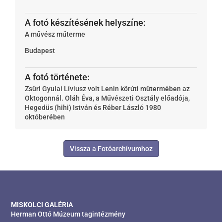
A fotó készítésének helyszíne:
A művész műterme
Budapest
A fotó története:
Zsűri Gyulai Líviusz volt Lenin körúti műtermében az
Oktogonnál. Oláh Éva, a Művészeti Osztály előadója,
Hegedüs (hihi) István és Réber László 1980
októberében
Vissza a Fotóarchívumhoz
MISKOLCI GALÉRIA
Herman Ottó Múzeum tagintézmény