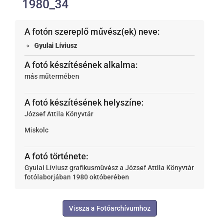
1980_34
A fotón szereplő művész(ek) neve:
Gyulai Líviusz
A fotó készítésének alkalma:
más műtermében
A fotó készítésének helyszíne:
József Attila Könyvtár
Miskolc
A fotó története:
Gyulai Líviusz grafikusművész a József Attila Könyvtár
fotólaborjában 1980 októberében
Vissza a Fotóarchívumhoz