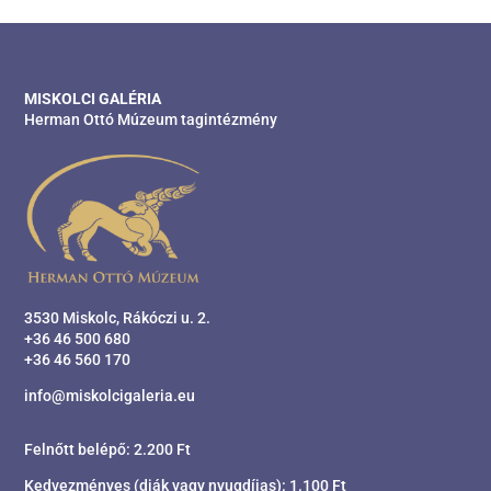
MISKOLCI GALÉRIA
Herman Ottó Múzeum tagintézmény
3530 Miskolc, Rákóczi u. 2.
+36 46 500 680
+36 46 560 170
info@miskolcigaleria.eu
Felnőtt belépő: 2.200 Ft
Kedvezményes (diák vagy nyugdíjas): 1.100 Ft