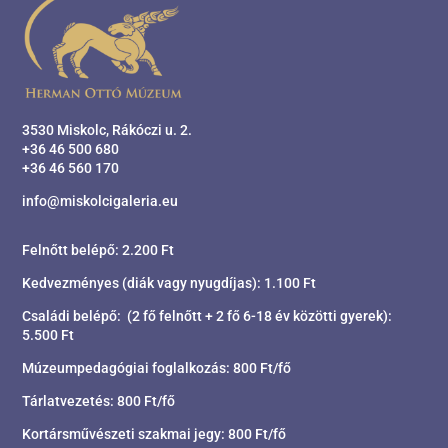
3530 Miskolc, Rákóczi u. 2.
+36 46 500 680
+36 46 560 170
info@miskolcigaleria.eu
Felnőtt belépő: 2.200 Ft
Kedvezményes (diák vagy nyugdíjas): 1.100 Ft
Családi belépő: (2 fő felnőtt + 2 fő 6-18 év közötti gyerek):
5.500 Ft
Múzeumpedagógiai foglalkozás: 800 Ft/fő
Tárlatvezetés: 800 Ft/fő
Kortársművészeti szakmai jegy: 800 Ft/fő