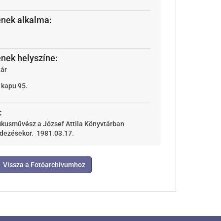
ének alkalma:
ének helyszíne:
tár
 kapu 95.
:
ikusművész a József Attila Könyvtárban
ndezésekor. 1981.03.17.
Vissza a Fotóarchívumhoz