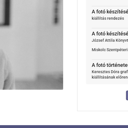
A fotó készítés
kiállítás rendezés
A fotó készítés
József Attila Könyv
Miskolc
Szentpéteri
A fotó története
Keresztes Dóra graf
kiállításának előre