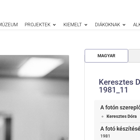
MÚZEUM
PROJEKTEK
KIEMELT
DIÁKOKNAK
AL
MAGYAR
Keresztes 
1981_11
A fotón szerepl
Keresztes Dóra
A fotó készítés
1981