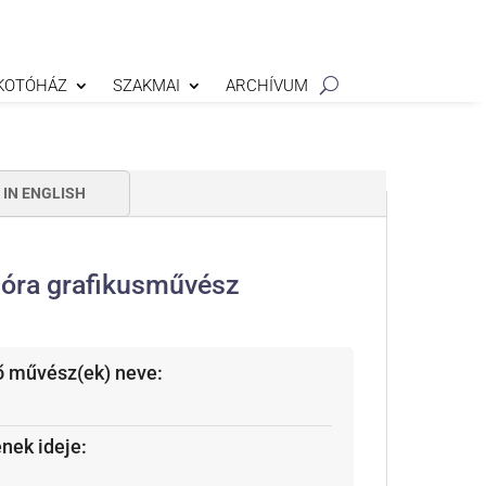
KOTÓHÁZ
SZAKMAI
ARCHÍVUM
IN ENGLISH
Dóra grafikusművész
ő művész(ek) neve:
ének ideje: