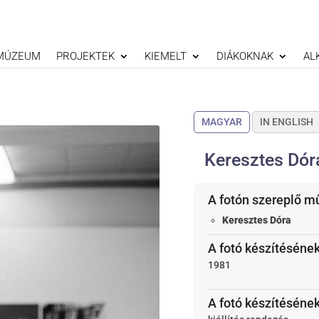
MÚZEUM
PROJEKTEK
KIEMELT
DIÁKOKNAK
AL
MAGYAR
IN ENGLISH
Keresztes Dór
A fotón szereplő m
Keresztes Dóra
A fotó készítésének
1981
A fotó készítéséne