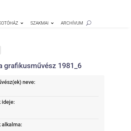
KOTÓHÁZ
SZAKMAI
ARCHÍVUM
a grafikusművész 1981_6
űvész(ek) neve:
 ideje:
k alkalma: