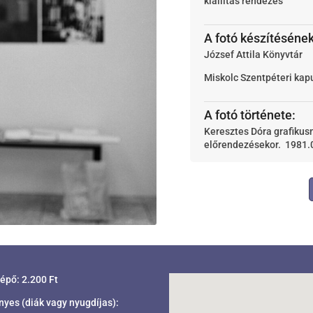
kiállítás rendezés
A fotó készítésének
József Attila Könyvtár
Miskolc
Szentpéteri kap
A fotó története:
Keresztes Dóra grafikus
előrendezésekor. 1981.
lépő: 2.200 Ft
es (diák vagy nyugdíjas):