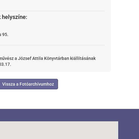
 helyszíne:
u 95.
művész a József Attila Könyvtárban kiállításának
03.17.
Vissza a Fotóarchívumhoz