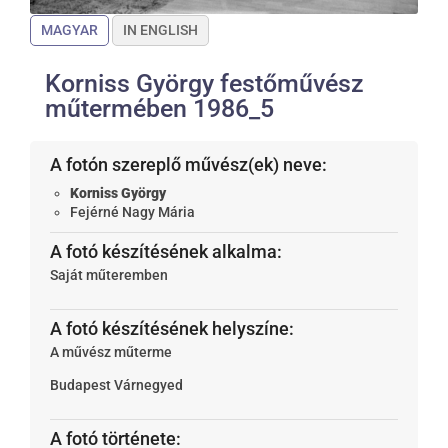
MAGYAR
IN ENGLISH
Korniss György festőművész
műtermében 1986_5
A fotón szereplő művész(ek) neve:
Korniss György
Fejérné Nagy Mária
A fotó készítésének alkalma:
Saját műteremben
A fotó készítésének helyszíne:
A művész műterme
Budapest
Várnegyed
A fotó története: