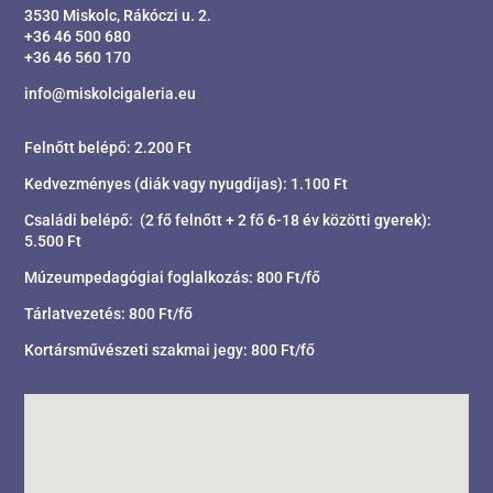
3530 Miskolc, Rákóczi u. 2.
+36 46 500 680
+36 46 560 170
info@miskolcigaleria.eu
Felnőtt belépő: 2.200 Ft
Kedvezményes (diák vagy nyugdíjas): 1.100 Ft
Családi belépő: (2 fő felnőtt + 2 fő 6-18 év közötti gyerek):
5.500 Ft
Múzeumpedagógiai foglalkozás: 800 Ft/fő
Tárlatvezetés: 800 Ft/fő
Kortársművészeti szakmai jegy: 800 Ft/fő