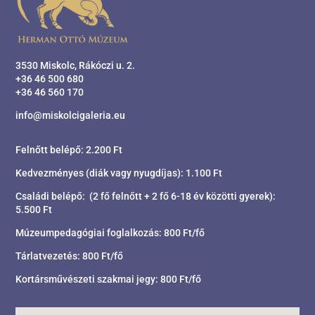
3530 Miskolc, Rákóczi u. 2.
+36 46 500 680
+36 46 560 170
info@miskolcigaleria.eu
Felnőtt belépő: 2.200 Ft
Kedvezményes (diák vagy nyugdíjas): 1.100 Ft
Családi belépő: (2 fő felnőtt + 2 fő 6-18 év közötti gyerek):
5.500 Ft
Múzeumpedagógiai foglalkozás: 800 Ft/fő
Tárlatvezetés: 800 Ft/fő
Kortársművészeti szakmai jegy: 800 Ft/fő