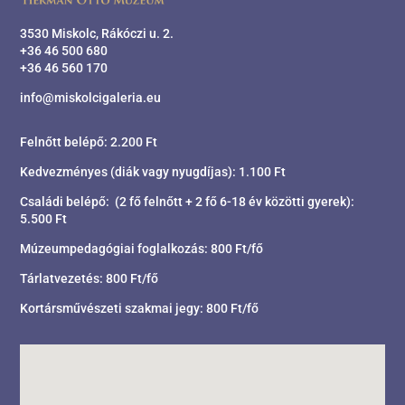
3530 Miskolc, Rákóczi u. 2.
+36 46 500 680
+36 46 560 170
info@miskolcigaleria.eu
Felnőtt belépő: 2.200 Ft
Kedvezményes (diák vagy nyugdíjas): 1.100 Ft
Családi belépő: (2 fő felnőtt + 2 fő 6-18 év közötti gyerek):
5.500 Ft
Múzeumpedagógiai foglalkozás: 800 Ft/fő
Tárlatvezetés: 800 Ft/fő
Kortársművészeti szakmai jegy: 800 Ft/fő