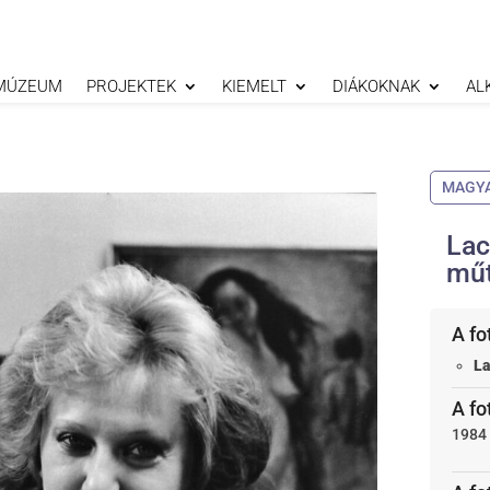
MÚZEUM
PROJEKTEK
KIEMELT
DIÁKOKNAK
AL
MAGY
Lac
mű
A fo
La
A fo
1984