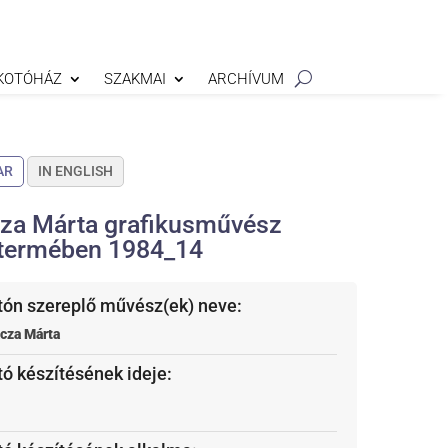
KOTÓHÁZ
SZAKMAI
ARCHÍVUM
AR
IN ENGLISH
za Márta grafikusművész
termében 1984_14
tón szereplő művész(ek) neve:
cza Márta
tó készítésének ideje: