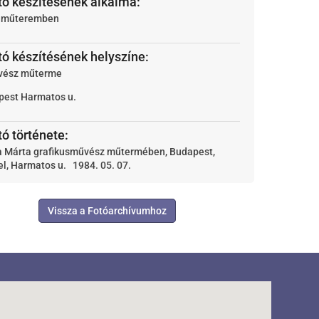
tó készítésének alkalma:
t műteremben
tó készítésének helyszíne:
vész műterme
pest
Harmatos u.
tó története:
a Márta grafikusművész műtermében, Budapest,
l, Harmatos u. 1984. 05. 07.
Vissza a Fotóarchívumhoz