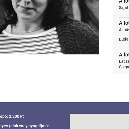
A fo
Sajá
A fo
A mű
Buda
A fo
Lacz
Csepe
lépő: 2.200 Ft
es (diák vagy nyugdíjas):