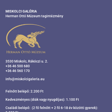
MISKOLCI GALÉRIA
Herman Ottó Múzeum tagintézmény
3530 Miskolc, Rákóczi u. 2.
+36 46 500 680
+36 46 560 170
info@miskolcigaleria.eu
Felnőtt belépő: 2.200 Ft
Kedvezményes (diák vagy nyugdíjas): 1.100 Ft
Családi belépő: (2 fő felnőtt + 2 fő 6-18 év közötti gyerek):