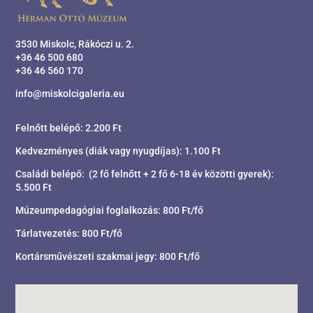
3530 Miskolc, Rákóczi u. 2.
+36 46 500 680
+36 46 560 170
info@miskolcigaleria.eu
Felnőtt belépő: 2.200 Ft
Kedvezményes (diák vagy nyugdíjas): 1.100 Ft
Családi belépő: (2 fő felnőtt + 2 fő 6-18 év közötti gyerek):
5.500 Ft
Múzeumpedagógiai foglalkozás: 800 Ft/fő
Tárlatvezetés: 800 Ft/fő
Kortársművészeti szakmai jegy: 800 Ft/fő