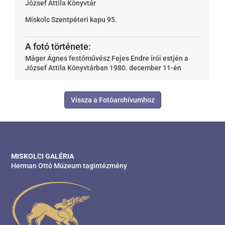
József Attila Könyvtár
Miskolc
Szentpéteri kapu 95.
A fotó története:
Máger Ágnes festőművész Fejes Endre írói estjén a
József Attila Könyvtárban 1980. december 11-én
Vissza a Fotóarchívumhoz
MISKOLCI GALÉRIA
Herman Ottó Múzeum tagintézmény