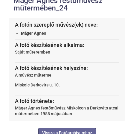
Máger Ágnes festőművész
műtermében_24
A fotón szereplő művész(ek) neve:
Máger Ágnes
A fotó készítésének alkalma:
Saját műteremben
A fotó készítésének helyszíne:
A művész műterme
Miskolc
Derkovits u. 10.
A fotó története:
Máger Ágnes festőművész Miskolcon a Derkovits utcai
műtermében 1988 májusában
Vissza a Fotóarchívumhoz