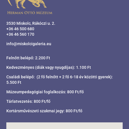
3530 Miskolc, Rákóczi u. 2.
+36 46 500 680
+36 46 560 170
info@miskolcigaleria.eu
Felnőtt belépő: 2.200 Ft
Kedvezményes (diák vagy nyugdíjas): 1.100 Ft
Családi belépő: (2 fő felnőtt + 2 fő 6-18 év közötti gyerek):
5.500 Ft
Múzeumpedagógiai foglalkozás: 800 Ft/fő
Tárlatvezetés: 800 Ft/fő
Kortársművészeti szakmai jegy: 800 Ft/fő