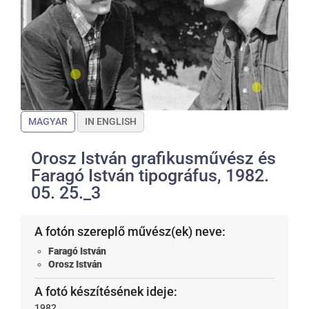
MAGYAR
IN ENGLISH
Orosz István grafikusművész és
Faragó István tipográfus, 1982.
05. 25._3
A fotón szereplő művész(ek) neve:
Faragó István
Orosz István
A fotó készítésének ideje:
1982