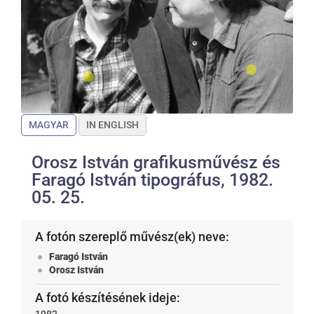
MAGYAR
IN ENGLISH
Orosz István grafikusművész és
Faragó István tipográfus, 1982.
05. 25.
A fotón szereplő művész(ek) neve:
Faragó István
Orosz István
A fotó készítésének ideje:
1982