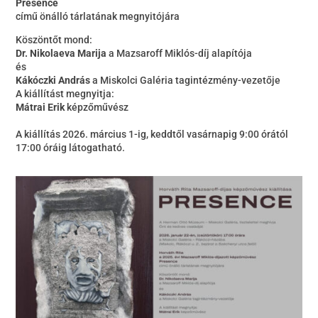
Presence
című önálló tárlatának megnyitójára
Köszöntőt mond:
Dr. Nikolaeva Marija
a Mazsaroff Miklós-díj alapítója
és
Kákóczki András
a Miskolci Galéria tagintézmény-vezetője
A kiállítást megnyitja:
Mátrai Erik
képzőművész
A kiállítás 2026. március 1-ig, keddtől vasárnapig 9:00 órától
17:00 óráig látogatható.