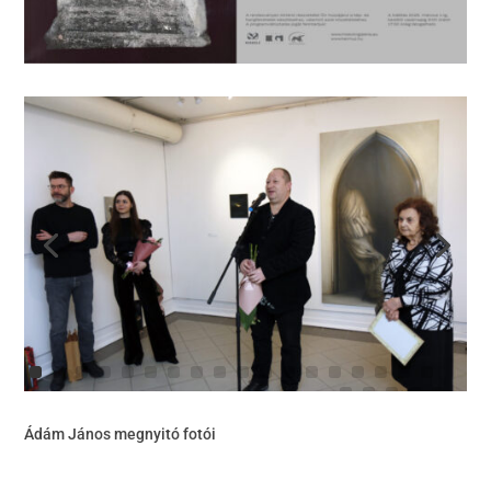
Ádám János megnyitó fotói