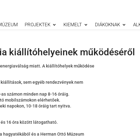
MÚZEUM
PROJEKTEK
KIEMELT
DIÁKOKNAK
AL
ia kiállítóhelyeinek működéséről
z energiaválság miatt. A kiállítóhelyek működése
m kiállítások, sem egyéb rendezvények nem
0-as számon minden nap 8-16 óráig.
tó mobilszámokon elérhetőek.
ki napokon, 10-18 óráig tart nyitva.
és 16 óra között látogatható.
ula hagyatékából és a Herman Ottó Múzeum