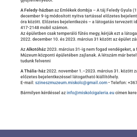
gyűjteményéből.
A Feledy-házban
az Emlékek dombja – A táj Feledy Gyula (
december 9-ig módosított nyitva tartással előzetes bejelen
óra között. Előzetes bejelentkezés – a látogatás tervezett i
417-2148 mobil számon.
Az épületben csak temperáló fűtés megy, kérjük ezt a látog
2022. december 10. és 2023. március 31 között az épület zár
Az
Alkotóház
2023. március 31-ig nem fogad vendégeket, a f
Múzeum központi épületében zajlanak. A létszám már betelt,
tudunk felvenni
A Thália-ház
2022. november 1.–2023. március 31. között zá
előzetes bejelentkezéssel látogatható kiállítóhely.
E-mail:
szineszmuzeum.miskolc@gmail.com
• Telefon: +3
Bármilyen kérdéssel az
info@miskolcigaleria.eu
címen kere