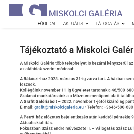
MISKOLCI GALÉRIA
FŐOLDAL
AKTUÁLIS
LÁTOGATÁS
Tájékoztató a Miskolci Galér
A Miskolci Galéria több telephelyet is bezárni kényszerül a
az alábbiak szerint módosul:
A
Rákóczi-ház
2023. március 31-ig zárva tart. A házban se
lesznek.
Kollégáink november 11-ig ügyeletet tartanak a 46/500-68
Szakmai munkatársaink a a Múzeum menüpont alatt találha
A
Grafit Galériabolt
– 2022. november 1-jétől kizárólag pénte
E-mail:
grafit@miskolcigaleria.eu
• Telefon: +3646/500-680
A
Petró-ház
előzetes bejelentkezés után keddtől péntekig 9 
Aktuális kiállítás:
Fókuszban Szász Endre művészete II. – Válogatás Szász L