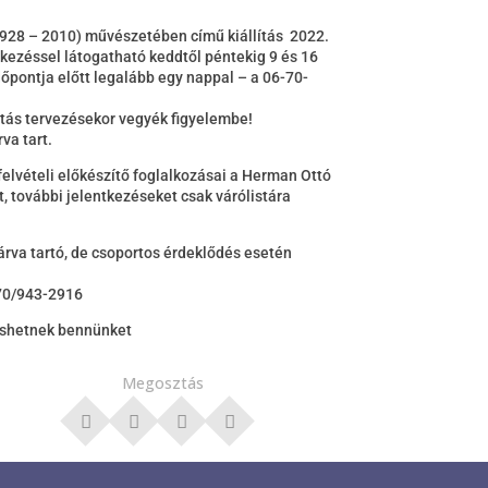
1928 – 2010) művészetében című kiállítás 2022.
tkezéssel látogatható keddtől péntekig 9 és 16
dőpontja előtt legalább egy nappal – a 06-70-
atás tervezésekor vegyék figyelembe!
va tart.
elvételi előkészítő foglalkozásai a Herman Ottó
 további jelentkezéseket csak várólistára
rva tartó, de csoportos érdeklődés esetén
670/943-2916
shetnek bennünket
Megosztás