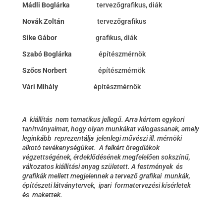
Mádli Boglárka
tervezőgrafikus, diák
Novák Zoltán
tervezőgrafikus
Sike Gábor
grafikus, diák
Szabó Boglárka
építészmérnök
Szőcs Norbert
építészmérnök
Vári Mihály
építészmérnök
A kiállítás nem tematikus jellegű. Arra kértem egykori
tanítványaimat, hogy olyan munkákat válogassanak, amely
leginkább reprezentálja jelenlegi művészi ill. mérnöki
alkotó tevékenységüket. A felkért öregdiákok
végzettségének, érdeklődésének megfelelően sokszínű,
változatos kiállítási anyag született. A festmények és
grafikák mellett megjelennek a tervező grafikai munkák,
építészeti látványtervek, ipari formatervezési kísérletek
és makettek.