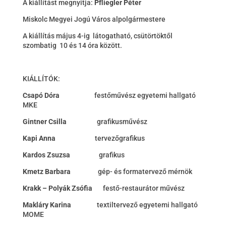
A kiállítást megnyitja:
Pfliegler Péter
Miskolc Megyei Jogú Város alpolgármestere
A kiállítás május 4-ig látogatható, csütörtöktől
szombatig 10 és 14 óra között.
KIÁLLÍTÓK:
Csapó Dóra
festőművész egyetemi hallgató
MKE
Gintner Csilla
grafikusművész
Kapi Anna
tervezőgrafikus
Kardos Zsuzsa
grafikus
Kmetz Barbara
gép- és formatervező mérnök
Krakk – Polyák Zsófia
festő-restaurátor művész
Makláry Karina
textiltervező egyetemi hallgató
MOME