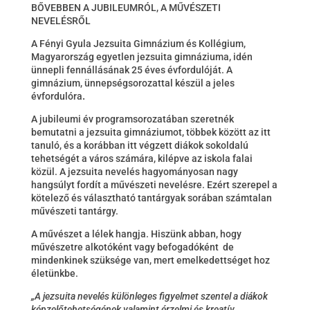
BŐVEBBEN A JUBILEUMRÓL, A MŰVÉSZETI
NEVELÉSRŐL
A Fényi Gyula Jezsuita Gimnázium és Kollégium,
Magyarország egyetlen jezsuita gimnáziuma, idén
ünnepli fennállásának 25 éves évfordulóját. A
gimnázium, ünnepségsorozattal készül a jeles
évfordulóra
.
A jubileumi év programsorozatában szeretnék
bemutatni a jezsuita gimnáziumot, többek között az itt
tanuló, és a korábban itt végzett diákok sokoldalú
tehetségét a város számára, kilépve az iskola falai
közül. A jezsuita nevelés hagyományosan nagy
hangsúlyt fordít a művészeti nevelésre. Ezért szerepel a
kötelező és választható tantárgyak sorában számtalan
művészeti tantárgy.
A művészet a lélek hangja. Hiszünk abban, hogy
művészetre alkotóként vagy befogadóként de
mindenkinek szüksége van, mert emelkedettséget hoz
életünkbe.
„A jezsuita nevelés különleges figyelmet szentel a diákok
képzelőtehetségének valamint érzelmi és kreatív