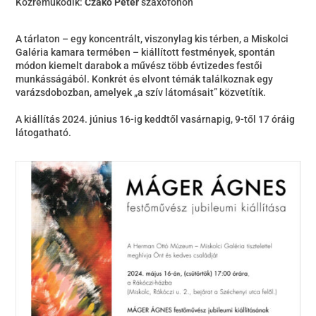
Közreműködik:
Czakó Péter
szaxofonon
A tárlaton – egy koncentrált, viszonylag kis térben, a Miskolci
Galéria kamara termében – kiállított festmények, spontán
módon kiemelt darabok a művész több évtizedes festői
munkásságából. Konkrét és elvont témák találkoznak egy
varázsdobozban, amelyek „a szív látomásait” közvetítik.
A kiállítás 2024. június 16-ig keddtől vasárnapig, 9-től 17 óráig
látogatható.