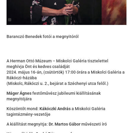
Baranczó Benedek fotói a megnyitóról
A Herman Ottó Múzeum – Miskolci Galéria tisztelettel
meghívja Önt és kedves családját
2024. május 16-án, (csütörtök) 17:00 órára a Miskolci Galéria a
Rákóczi-házába
(Miskolc, Rákóczi u. 2., bejárat a Széchenyi utca felől.)
Máger Ágnes
festőművész jubileumi kiállításának
megnyitójára
Köszöntőt mond:
Kákóczki András
a Miskolci Galéria
tagintézmény-vezetője
A kiállítást megnyitja:
Dr. Martos Gábor
művészeti író