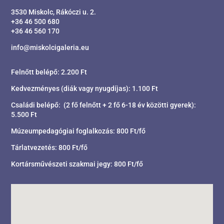
3530 Miskolc, Rákóczi u. 2.
+36 46 500 680
+36 46 560 170
info@miskolcigaleria.eu
Felnőtt belépő: 2.200 Ft
Kedvezményes (diák vagy nyugdíjas): 1.100 Ft
Családi belépő: (2 fő felnőtt + 2 fő 6-18 év közötti gyerek):
5.500 Ft
Múzeumpedagógiai foglalkozás: 800 Ft/fő
Tárlatvezetés: 800 Ft/fő
Kortársművészeti szakmai jegy: 800 Ft/fő