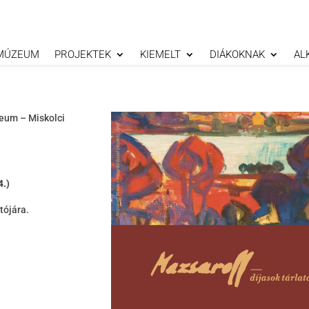
MÚZEUM
PROJEKTEK
KIEMELT
DIÁKOKNAK
AL
zeum – Miskolci
4.)
tójára.