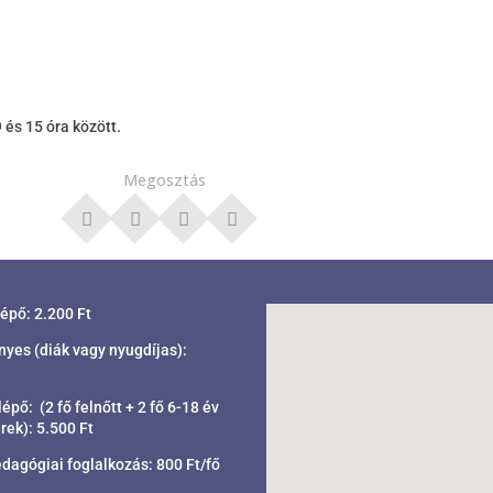
9 és 15 óra között.
Megosztás
lépő: 2.200 Ft
es (diák vagy nyugdíjas):
épő: (2 fő felnőtt + 2 fő 6-18 év
rek): 5.500 Ft
gógiai foglalkozás: 800 Ft/fő