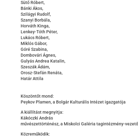
Sütő Róbert,
Bánki Ákos,
Szilágyi Rudolf,
Szanyi Borbála,
Horváth Kinga,
Lenkey-Tóth Péter,
Lukács Róbert,
Miklós Gábor,
Góré Szabina,
Dombovári Ágnes,
Gulyás Andrea Katalin,
Szeszák Ádám,
Orosz-Stefán Renáta,
Határ Attila
Köszöntőt mond:
Peykov Plamen, a Bolgár Kulturális Intézet igazgatója
A kiállítást megnyitja:
Kákóczki András
művészettörténész, a Miskolci Galéria tagintézmény-vezető
Közreműködik: