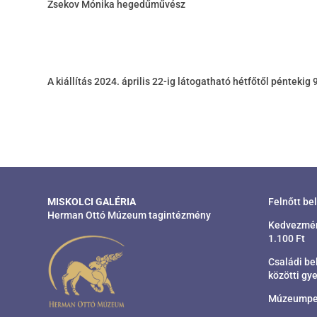
Zsekov Mónika hegedűművész
A kiállítás 2024. április 22-ig látogatható hétfőtől péntekig 
MISKOLCI GALÉRIA
Felnőtt be
Herman Ottó Múzeum tagintézmény
Kedvezmény
1.100 Ft
Családi bel
közötti gye
Múzeumpeda