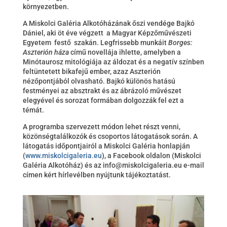
környezetben.
A Miskolci Galéria Alkotóházának őszi vendége Bajkó
Dániel, aki öt éve végzett a Magyar Képzőművészeti
Egyetem festő szakán. Legfrissebb munkáit
Borges:
Aszterión háza
című novellája ihlette, amelyben a
Minótaurosz mitológiája az áldozat és a negatív színben
feltüntetett bikafejű ember, azaz Aszterión
nézőpontjából olvasható. Bajkó különös hatású
festményei az absztrakt és az ábrázoló művészet
elegyével és sorozat formában dolgozzák fel ezt a
témát.
A programba szervezett módon lehet részt venni,
közönségtalálkozók és csoportos látogatások során. A
látogatás időpontjairól a Miskolci Galéria honlapján
(
www.miskolcigaleria.eu
), a Facebook oldalon (Miskolci
Galéria Alkotóház) és az info@miskolcigaleria.eu e-mail
címen kért hírlevélben nyújtunk tájékoztatást.