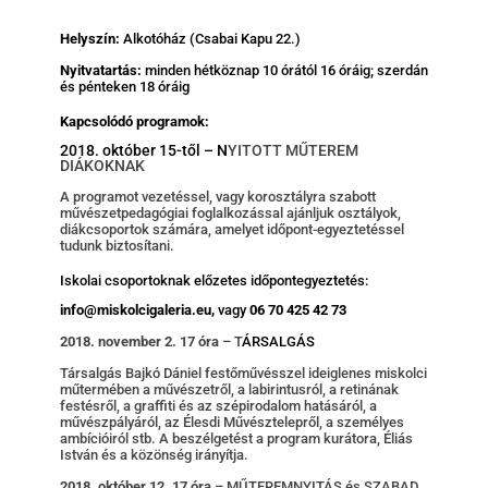
Helyszín:
Alkotóház (Csabai Kapu 22.)
Nyitvatartás:
minden hétköznap 10 órától 16 óráig; szerdán
és pénteken 18 óráig
Kapcsolódó programok:
2018. október 15-től – N
YITOTT MŰTEREM
DIÁKOKNAK
A programot vezetéssel, vagy korosztályra szabott
művészetpedagógiai foglalkozással ajánljuk osztályok,
diákcsoportok számára, amelyet időpont-egyeztetéssel
tudunk biztosítani.
Iskolai csoportoknak előzetes időpontegyeztetés:
info@miskolcigaleria.eu,
vagy
06 70 425 42 73
2018. november 2. 17 óra
– T
ÁRSALGÁS
Társalgás Bajkó Dániel festőművésszel ideiglenes miskolci
műtermében a művészetről, a labirintusról, a retinának
festésről, a graffiti és az szépirodalom hatásáról, a
művészpályáról, az Élesdi Művésztelepről, a személyes
ambícióiról stb. A beszélgetést a program kurátora, Éliás
István és a közönség irányítja.
2018. október 12. 17 óra
– MŰTEREMNYITÁS és SZABAD