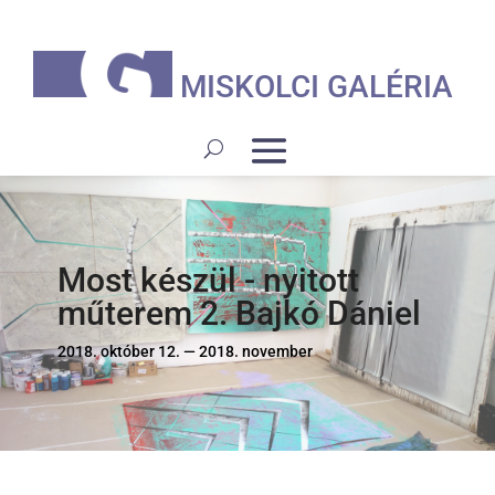
MISKOLCI GALÉRIA
Most készül - nyitott
műterem 2. Bajkó Dániel
2018. október 12. — 2018. november