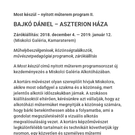
Most készül – nyitott műterem program II.
BAJKÓ DÁNIEL – ASZTERION HÁZA
Zárókiállítás: 2018. december 4. — 2019. január 12.
(Miskolci Galéria, Kamaraterem)
Műhelybeszélgetések, közönségtalálkozók,
művészetpedagógiai programok, zárókiállítás
A
Most készül
című nyitott műterem programsorozat új
kezdeményezés a Miskolci Galéria Alkotóházában.
A kortárs művészet olyan szereplőit hívjuk Miskolcra,
akikre most odafigyel a szakma és a közönség, mert
jelentős alkotói időszakukban járnak. A szokásos
kiállításoktól eltérően, kérésünkre azt vállalják, hogy az
alkotóházi műtermüket megnyitják a közönség számára,
hogy bárki betekinthessen abba a folyamatba, ami a
gondolat megszületésétől a vizuális alkotás
megvalósulásáig vezet. A kortárs képzőművészet
legkülönfélébb tartalmait és technikáit követhetjük így
nyomon, egy közvetlen és személyes műtermi