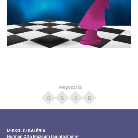
Megosztás
MISKOLCI GALÉRIA
Herman Ottó Múzeum tagintézmény