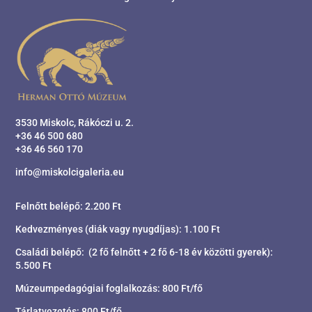
3530 Miskolc, Rákóczi u. 2.
+36 46 500 680
+36 46 560 170
info@miskolcigaleria.eu
Felnőtt belépő: 2.200 Ft
Kedvezményes (diák vagy nyugdíjas): 1.100 Ft
Családi belépő: (2 fő felnőtt + 2 fő 6-18 év közötti gyerek):
5.500 Ft
Múzeumpedagógiai foglalkozás: 800 Ft/fő
Tárlatvezetés: 800 Ft/fő