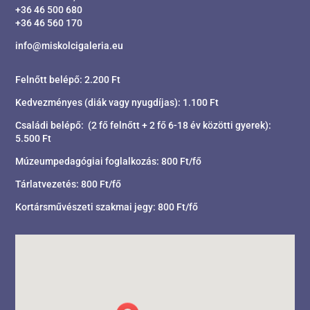
+36 46 500 680
+36 46 560 170
info@miskolcigaleria.eu
Felnőtt belépő: 2.200 Ft
Kedvezményes (diák vagy nyugdíjas): 1.100 Ft
Családi belépő: (2 fő felnőtt + 2 fő 6-18 év közötti gyerek):
5.500 Ft
Múzeumpedagógiai foglalkozás: 800 Ft/fő
Tárlatvezetés: 800 Ft/fő
Kortársművészeti szakmai jegy: 800 Ft/fő