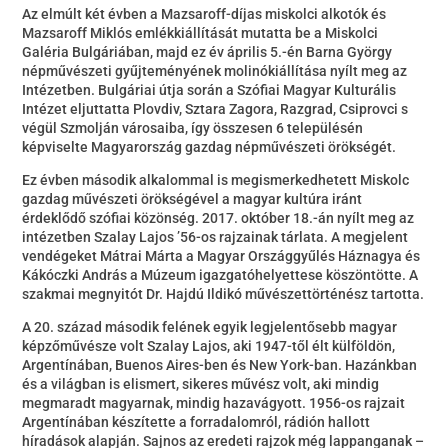
Az elmúlt két évben a Mazsaroff-díjas miskolci alkotók és
Mazsaroff Miklós emlékkiállítását mutatta be a Miskolci
Galéria Bulgáriában, majd ez év április 5.-én Barna György
népművészeti gyűjteményének molinókiállítása nyílt meg az
Intézetben. Bulgáriai útja során a Szófiai Magyar Kulturális
Intézet eljuttatta Plovdiv, Sztara Zagora, Razgrad, Csiprovci s
végül Szmolján városaiba, így összesen 6 településén
képviselte Magyarország gazdag népművészeti örökségét.
Ez évben második alkalommal is megismerkedhetett Miskolc
gazdag művészeti örökségével a magyar kultúra iránt
érdeklődő szófiai közönség. 2017. október 18.-án nyílt meg az
intézetben Szalay Lajos ’56-os rajzainak tárlata. A megjelent
vendégeket Mátrai Márta a Magyar Országgyűlés Háznagya és
Kákóczki András a Múzeum igazgatóhelyettese köszöntötte. A
szakmai megnyitót Dr. Hajdú Ildikó művészettörténész tartotta.
A 20. század második felének egyik legjelentősebb magyar
képzőművésze volt Szalay Lajos, aki 1947-től élt külföldön,
Argentínában, Buenos Aires-ben és New York-ban. Hazánkban
és a világban is elismert, sikeres művész volt, aki mindig
megmaradt magyarnak, mindig hazavágyott. 1956-os rajzait
Argentínában készítette a forradalomról, rádión hallott
híradások alapján. Sajnos az eredeti rajzok még lappanganak –