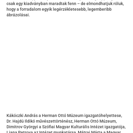
csak egy kiadványban maradtak fenn – de elmondhatjuk róluk,
hogy a forradalom egyik legérzékletesebb, legemberibb
ábrázolásai.
Kákóczki András a Herman Ottó Múzeum igazgatóhelyettese,
Dr. Hajdú Ildikó művészettörténész, Herman Ottó Múzeum,
Dimitrov Györgyi a Szófiai Magyar Kulturális Intézet igazgatója,
Liana Petrova az Intézet munkatársa, Mátrai Márta a Magyar