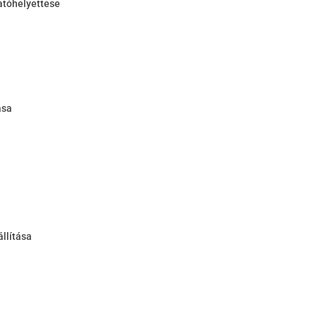
atóhelyettese
ása
llítása