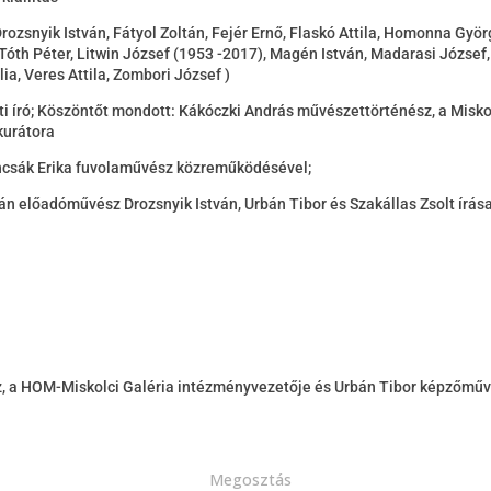
ozsnyik István, Fátyol Zoltán, Fejér Ernő, Flaskó Attila, Homonna Györ
Tóth Péter, Litwin József (1953 -2017), Magén István, Madarasi József
lia, Veres Attila, Zombori József )
 író; Köszöntőt mondott: Kákóczki András művészettörténész, a Miskolc
kurátora
encsák Erika fuvolaművész közreműködésével;
án előadóművész Drozsnyik István, Urbán Tibor és Szakállas Zsolt írása
 a HOM-Miskolci Galéria intézményvezetője és Urbán Tibor képzőművés
Megosztás