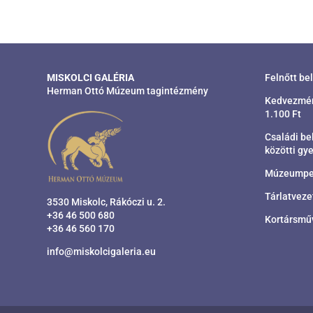
MISKOLCI GALÉRIA
Felnőtt be
Herman Ottó Múzeum tagintézmény
Kedvezmény
1.100 Ft
Családi bel
közötti gye
Múzeumpeda
Tárlatveze
3530 Miskolc, Rákóczi u. 2.
+36 46 500 680
Kortársműv
+36 46 560 170
info@miskolcigaleria.eu