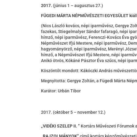
2017.
(június 1 – augusztus 27.)
FÜGEDI MÁRTA NÉPMŰVÉSZETI EGYESÜLET kiáll
(Nics László kovács, népi iparművész, Gergye Zo
fazekas, Stiegelmalyer Sándor fafaragó, népi ip
hímző, népi iparművész, Ferenczi-Kovács Éva gyö
Népművészet Ifjú Mestere, népi iparművész, Deme
hagyományörző, népi iparművész, Merényi József 
hímző, a Népművészet Ifjú Mestere, népi iparművé
Anikó ötvös, Kókáné Pásztor Éva szűcs, népi ip
Köszöntőt mondott: Kákóczki András művészettör
Megnyitotta: Gergye Zoltán, a Fügedi Márta Nép
Kurátor: Urbán Tibor
(október 5 – november 12.)
„VIDÉKI SZELEP II. ”
Kortárs Művészeti Fórumok 
„RAJZOLMÁNYOK”
című kortárs képzőművészeti 