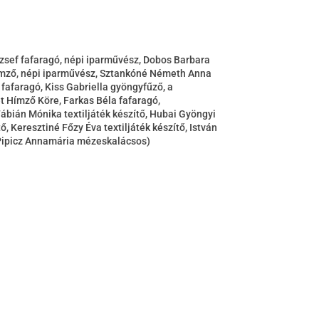
zsef fafaragó, népi iparművész, Dobos Barbara
hímző, népi iparművész, Sztankóné Németh Anna
fafaragó, Kiss Gabriella gyöngyfűző, a
t Hímző Köre, Farkas Béla fafaragó,
ábián Mónika textiljáték készítő, Hubai Gyöngyi
Keresztiné Főzy Éva textiljáték készítő, István
 Pipicz Annamária mézeskalácsos)