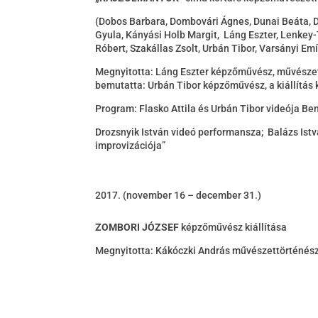
(Dobos Barbara, Dombovári Ágnes, Dunai Beáta, Dr
Gyula, Kányási Holb Margit, Láng Eszter, Lenkey-
Róbert, Szakállas Zsolt, Urbán Tibor, Varsányi Emí
Megnyitotta: Láng Eszter képzőművész, művészeti
bemutatta: Urbán Tibor képzőművész, a kiállítás 
Program: Flasko Attila és Urbán Tibor videója B
Drozsnyik István videó performansza; Balázs Istv
improvizációja”
(november 16 – december 31.)
ZOMBORI JÓZSEF
képzőművész kiállítása
Megnyitotta: Kákóczki András művészettörténész,