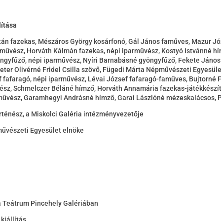
ítása
ltán fazekas, Mészáros György kosárfonó, Gál János faműves, Mazur Jó
arművész, Horváth Kálmán fazekas, népi iparművész, Kostyó Istvánné 
ngyfűző, népi iparművész, Nyíri Barnabásné gyöngyfűző, Fekete János 
ter Olivérné Fridel Csilla szövő, Fügedi Márta Népművészeti Egyesüle
fafaragó, népi iparművész, Lévai József fafaragó-faműves, Bujtorné F
sz, Schmelczer Béláné hímző, Horváth Annamária fazekas-játékkészítő, 
arművész, Garamhegyi Andrásné hímző, Garai Lászlóné mézeskalácsos,
ténész, a Miskolci Galéria intézményvezetője
művészeti Egyesület elnöke
a Teátrum Pincehely Galériában
kiállítás