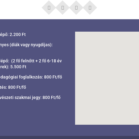
lépő: 2.200 Ft
es (diák vagy nyugdíjas):
épő: (2 fő felnőtt + 2 fő 6-18 év
rek): 5.500 Ft
gógiai foglalkozás: 800 Ft/fő
tés: 800 Ft/fő
észeti szakmai jegy: 800 Ft/fő