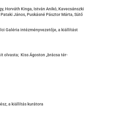
gy, Horváth Kinga, István Anikó, Kavecsánszki
, Pataki János, Puskásné Pásztor Márta, Sütő
i Galéria intézményvezetője, a kiállítást
it olvasta; Kiss Ágoston „brácsa tér-
z, a kiállítás kurátora