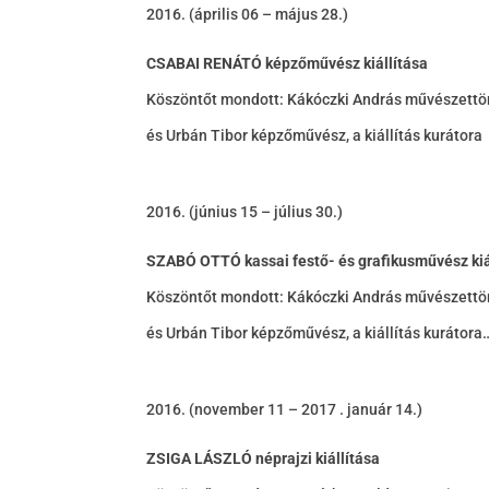
(április 06 – május 28.)
CSABAI RENÁTÓ képzőművész kiállítása
Köszöntőt mondott: Kákóczki András művészettör
és Urbán Tibor képzőművész, a kiállítás kurátora
(június 15 – július 30.)
SZABÓ OTTÓ kassai festő- és grafikusművész kiá
Köszöntőt mondott: Kákóczki András művészettör
és Urbán Tibor képzőművész, a kiállítás kurátor
(november 11 – 2017 . január 14.)
ZSIGA LÁSZLÓ néprajzi kiállítása