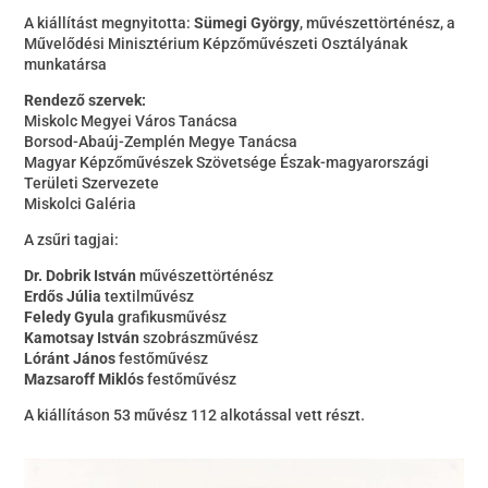
A kiállítást megnyitotta:
Sümegi György
, művészettörténész, a
Művelődési Minisztérium Képzőművészeti Osztályának
munkatársa
Rendező szervek:
Miskolc Megyei Város Tanácsa
Borsod-Abaúj-Zemplén Megye Tanácsa
Magyar Képzőművészek Szövetsége Észak-magyarországi
Területi Szervezete
Miskolci Galéria
A zsűri tagjai:
Dr. Dobrik István
művészettörténész
Erdős Júlia
textilművész
Feledy Gyula
grafikusművész
Kamotsay István
szobrászművész
Lóránt János
festőművész
Mazsaroff Miklós
festőművész
A kiállításon 53 művész 112 alkotással vett részt.