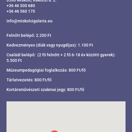
+36 46 500 680
+36 46 560 170
info@miskolcigaleria.eu
Felnőtt belépő: 2.200 Ft
Kedvezményes (diák vagy nyugdíjas): 1.100 Ft
Családi belépő: (2 fő felnőtt + 2 fő 6-18 év közötti gyerek):
5.500 Ft
Múzeumpedagógiai foglalkozás: 800 Ft/fő
Tárlatvezetés: 800 Ft/fő
Kortársművészeti szakmai jegy: 800 Ft/fő