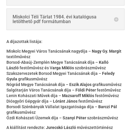
Miskolci Téli Tárlat 1984. évi katalógusa
letölthető pdf formátumban
A díjazottak listája:
Miskolc Megyei Város Tanácsának nagydíja –
Nagy Gy. Margit
textilművész
Borsod-Abaúj-Zemplén Megye Tanácsának díja –
Kalló
László
festőművész és V
arga Miklós
szobrászművész
Szakszervezetek Borsod Megyei Tanácsának díja –
Feledy
Gyula
grafikusművész
Nógrád Megye Tanácsának díja –
Eszik Alajos
grafikusművész
Salgótarján Város Tanácsának díja –
Földi Péter
festőművész
Lenin Kohászati Művek díja –
Mazsaroff Miklós
festőművész
Diósgyőri Gépgyár díja –
Lóránt János
festőművész
Borsodi Szénbányák Vállalat Igazgatósága díja –
Barczi Pál
grafikusművész
Ózdi Kohászati Üzemek díja –
Szanyi Péter
szobrászművész
A kiállítást rendezte:
Jurecskó László
művészettörténész