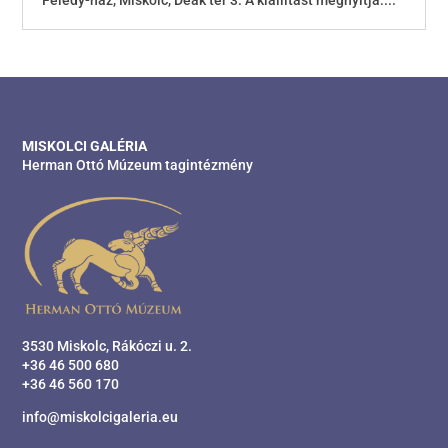
Feledy-ház, Miskolc, Deák tér 3. A kiállítást megnyitja:...
MISKOLCI GALÉRIA
Herman Ottó Múzeum tagintézmény
3530 Miskolc, Rákóczi u. 2.
+36 46 500 680
+36 46 560 170
info@miskolcigaleria.eu