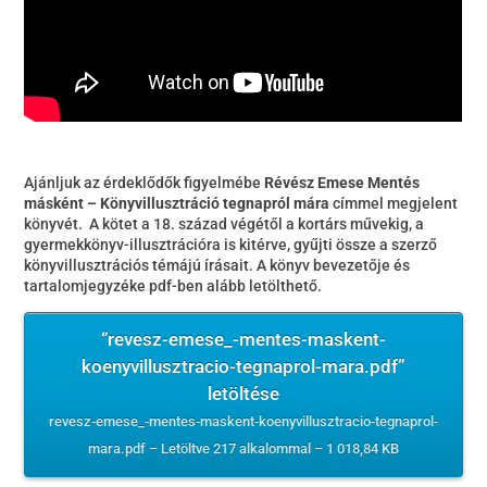
Ajánljuk az érdeklődők figyelmébe
Révész Emese Mentés
másként – Könyvillusztráció tegnapról mára
címmel megjelent
könyvét. A kötet a 18. század végétől a kortárs művekig, a
gyermekkönyv-illusztrációra is kitérve, gyűjti össze a szerző
könyvillusztrációs témájú írásait. A könyv bevezetője és
tartalomjegyzéke pdf-ben alább letölthető.
“revesz-emese_-mentes-maskent-
koenyvillusztracio-tegnaprol-mara.pdf”
letöltése
revesz-emese_-mentes-maskent-koenyvillusztracio-tegnaprol-
mara.pdf – Letöltve 217 alkalommal – 1 018,84 KB