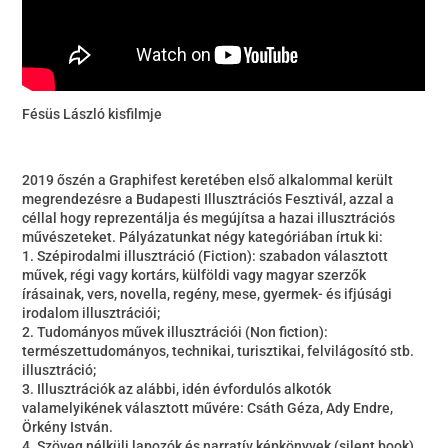
Fésüs László kisfilmje
2019 őszén a Graphifest keretében első alkalommal került
megrendezésre a Budapesti Illusztrációs Fesztivál, azzal a
céllal hogy reprezentálja és megújítsa a hazai illusztrációs
művészeteket. Pályázatunkat négy kategóriában írtuk ki:
1. Szépirodalmi illusztráció (Fiction): szabadon választott
művek, régi vagy kortárs, külföldi vagy magyar szerzők
írásainak, vers, novella, regény, mese, gyermek- és ifjúsági
irodalom illusztrációi;
2. Tudományos művek illusztrációi (Non fiction):
természettudományos, technikai, turisztikai, felvilágosító stb.
illusztráció;
3. Illusztrációk az alábbi, idén évfordulós alkotók
valamelyikének választott művére: Csáth Géza, Ady Endre,
Örkény István.
4. Szöveg nélküli lapozók és narratív képkönyvek (silent book).