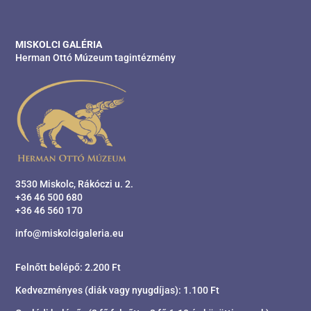
MISKOLCI GALÉRIA
Herman Ottó Múzeum tagintézmény
3530 Miskolc, Rákóczi u. 2.
+36 46 500 680
+36 46 560 170
info@miskolcigaleria.eu
Felnőtt belépő: 2.200 Ft
Kedvezményes (diák vagy nyugdíjas): 1.100 Ft