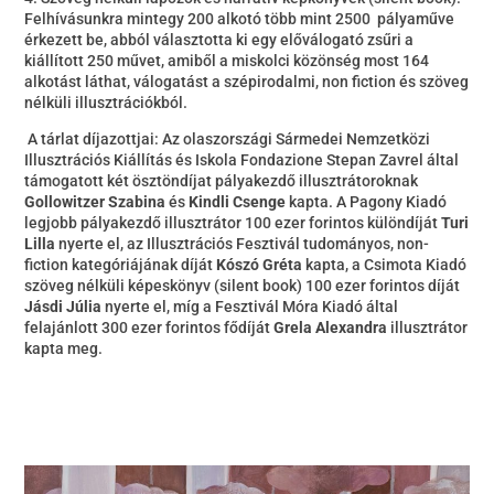
Felhívásunkra mintegy 200 alkotó több mint 2500 pályaműve
érkezett be, abból választotta ki egy előválogató zsűri a
kiállított 250 művet, amiből a miskolci közönség most 164
alkotást láthat, válogatást a szépirodalmi, non fiction és szöveg
nélküli illusztrációkból.
A tárlat díjazottjai: Az olaszországi Sármedei Nemzetközi
Illusztrációs Kiállítás és Iskola Fondazione Stepan Zavrel által
támogatott két ösztöndíjat pályakezdő illusztrátoroknak
Gollowitzer Szabina
és
Kindli Csenge
kapta. A Pagony Kiadó
legjobb pályakezdő illusztrátor 100 ezer forintos különdíját
Turi
Lilla
nyerte el, az Illusztrációs Fesztivál tudományos, non-
fiction kategóriájának díját
Kószó Gréta
kapta, a Csimota Kiadó
szöveg nélküli képeskönyv (silent book) 100 ezer forintos díját
Jásdi Júlia
nyerte el, míg a Fesztivál Móra Kiadó által
felajánlott 300 ezer forintos fődíját
Grela Alexandra
illusztrátor
kapta meg.