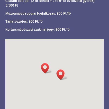
Családi belépő: (2 fő felnőtt + 2 fő 6-18 év közötti gyerek):
5.500 Ft
Múzeumpedagógiai foglalkozás: 800 Ft/fő
Tárlatvezetés: 800 Ft/fő
Kortársművészeti szakmai jegy: 800 Ft/fő